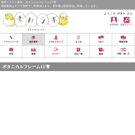
無料イラスト素材：ボタニカルフレーム12/青
掲載素材はすべて無料でご利用頂けます。著作権は投稿者様に帰属しています。
ようこそ
さん
ゲスト
会員登録
会員ログイン
イラストレータ
無料素材
LINEスタンプ
まとめ
Q&A
情報交換
作品
募集
セミナー
日記一覧
動画
手順・使い方
ボタニカルフレーム12/青