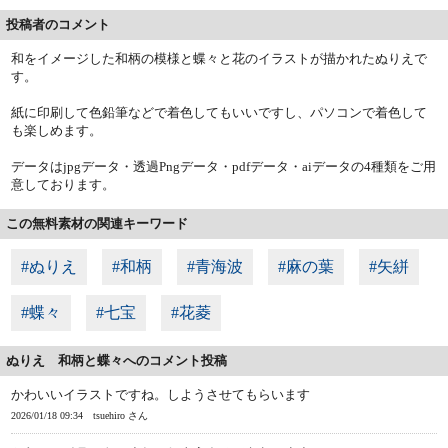
投稿者のコメント
和をイメージした和柄の模様と蝶々と花のイラストが描かれたぬりえで
す。
紙に印刷して色鉛筆などで着色してもいいですし、パソコンで着色して
も楽しめます。
データはjpgデータ・透過Pngデータ・pdfデータ・aiデータの4種類をご用
意しております。
この無料素材の関連キーワード
#ぬりえ
#和柄
#青海波
#麻の葉
#矢絣
#蝶々
#七宝
#花菱
ぬりえ 和柄と蝶々へのコメント投稿
かわいいイラストですね。しようさせてもらいます
2026/01/18 09:34
tsuehiro さん