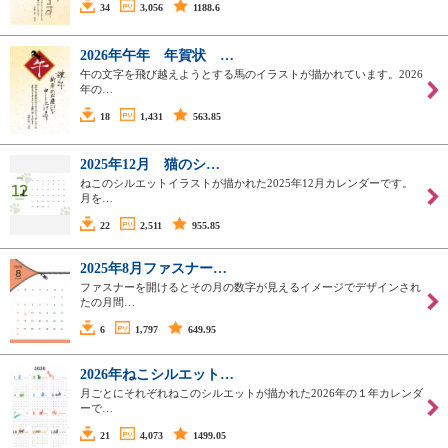
34
3,056
1188.6
2026年午年 年賀状 …
午の文字を飛び越えようとする馬のイラストが描かれています。2026
年の…
18
1,431
563.85
2025年12月 猫のシ…
ねこのシルエットイラストが描かれた2025年12月カレンダーです。
月を…
22
2,511
955.85
2025年8月ファスナー…
ファスナーを開けるとその月の数字が見えるイメージでデザインされ
たの月間…
6
1,797
649.95
2026年ねこシルエット…
月ごとにそれぞれねこのシルエットが描かれた2026年の１年カレンダ
ーで…
21
4,073
1499.05