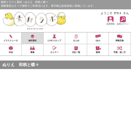
無料イラスト素材：ぬりえ 和柄と蝶々
掲載素材はすべて無料でご利用頂けます。著作権は投稿者様に帰属しています。
ようこそ
さん
ゲスト
会員登録
会員ログイン
イラストレータ
無料素材
LINEスタンプ
まとめ
Q&A
情報交換
作品
募集
セミナー
日記一覧
動画
手順・使い方
ぬりえ 和柄と蝶々