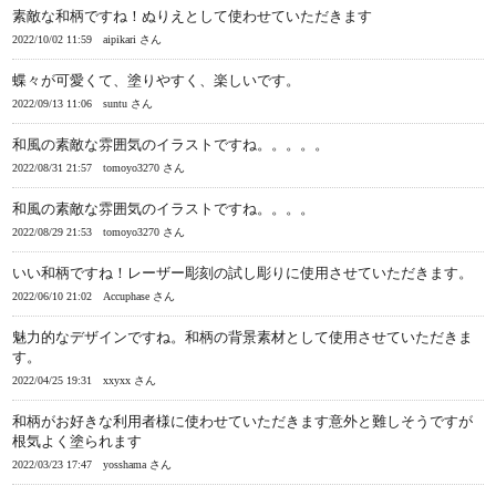
素敵な和柄ですね！ぬりえとして使わせていただきます
2022/10/02 11:59
aipikari さん
蝶々が可愛くて、塗りやすく、楽しいです。
2022/09/13 11:06
suntu さん
和風の素敵な雰囲気のイラストですね。。。。。
2022/08/31 21:57
tomoyo3270 さん
和風の素敵な雰囲気のイラストですね。。。。
2022/08/29 21:53
tomoyo3270 さん
いい和柄ですね！レーザー彫刻の試し彫りに使用させていただきます。
2022/06/10 21:02
Accuphase さん
魅力的なデザインですね。和柄の背景素材として使用させていただきま
す。
2022/04/25 19:31
xxyxx さん
和柄がお好きな利用者様に使わせていただきます意外と難しそうですが
根気よく塗られます
2022/03/23 17:47
yosshama さん