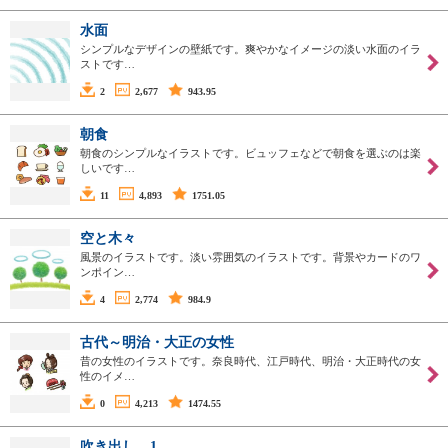
水面
シンプルなデザインの壁紙です。爽やかなイメージの淡い水面のイラ
ストです…
2
2,677
943.95
朝食
朝食のシンプルなイラストです。ビュッフェなどで朝食を選ぶのは楽
しいです…
11
4,893
1751.05
空と木々
風景のイラストです。淡い雰囲気のイラストです。背景やカードのワ
ンポイン…
4
2,774
984.9
古代～明治・大正の女性
昔の女性のイラストです。奈良時代、江戸時代、明治・大正時代の女
性のイメ…
0
4,213
1474.55
吹き出し 1