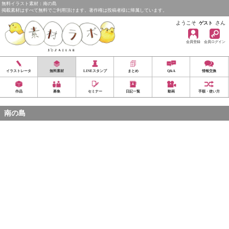
無料イラスト素材：南の島
掲載素材はすべて無料でご利用頂けます。著作権は投稿者様に帰属しています。
ようこそ
さん
ゲスト
会員登録
会員ログイン
イラストレータ
無料素材
LINEスタンプ
まとめ
Q&A
情報交換
作品
募集
セミナー
日記一覧
動画
手順・使い方
南の島