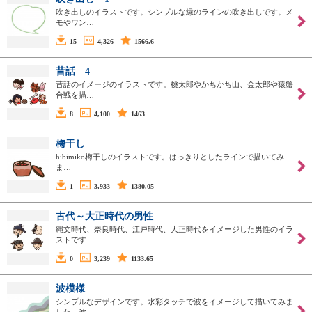
吹き出しのイラストです。シンプルな緑のラインの吹き出しです。メ
モやワン…
15
4,326
1566.6
昔話 4
昔話のイメージのイラストです。桃太郎やかちかち山、金太郎や猿蟹
合戦を描…
8
4,100
1463
梅干し
hibimiko梅干しのイラストです。はっきりとしたラインで描いてみ
ま…
1
3,933
1380.05
古代～大正時代の男性
縄文時代、奈良時代、江戸時代、大正時代をイメージした男性のイラ
ストです…
0
3,239
1133.65
波模様
シンプルなデザインです。水彩タッチで波をイメージして描いてみま