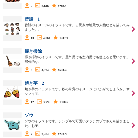
2
3,646
1283.1
昔話 1
昔話のイメージのイラストです。古民家や地蔵や人物などを描いてみ
ました。…
13
4,864
1747.9
掃き掃除
掃き掃除のイラストです。屋外用でも室内用でも使えると思います。
部分的な…
6
4,724
1674.4
焼き芋 2
焼き芋のイラストです。秋の味覚のイメージにいかがでしょうか。サ
ツマイモ…
12
3,796
1370.6
ゾウ
ゾウのイラストです。シンプルで可愛いタッチのゾウさんを描きまし
た。お子…
7
3,484
1243.9