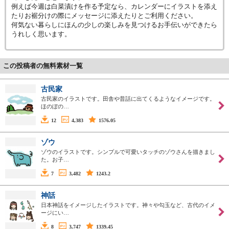
例えば今週は白菜漬けを作る予定なら、カレンダーにイラストを添え
たりお裾分けの際にメッセージに添えたりとご利用ください。
何気ない暮らしにほんの少しの楽しみを見つけるお手伝いができたら
うれしく思います。
この投稿者の無料素材一覧
古民家
古民家のイラストです。田舎や昔話に出てくるようなイメージです。
ほのぼの…
12
4,383
1576.05
ゾウ
ゾウのイラストです。シンプルで可愛いタッチのゾウさんを描きまし
た。お子…
7
3,482
1243.2
神話
日本神話をイメージしたイラストです。神々や勾玉など、古代のイメ
ージにい…
8
3,747
1339.45