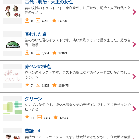
古代～明治・大正の女性
昔の女性のイラストです。奈良時代、江戸時代、明治・大正時代の女
性のイメ…
0
4,211
1473.85
苔むした岩
苔のついた岩のイラストです。淡い水彩タッチで描きました。庭や岩
石、地学…
0
3,534
1236.9
赤ペンの採点
赤ペンのイラストです。テストの採点などのイメージにいかがでしょ
うか。シ…
7
3,875
1380.75
グリーン
シンプルな柄です。淡い水彩タッチのデザインです。同じデザインで
ピンク色…
11
3,414
1233.4
昔話 4
昔話のイメージのイラストです。桃太郎やかちかち山、金太郎や猿蟹