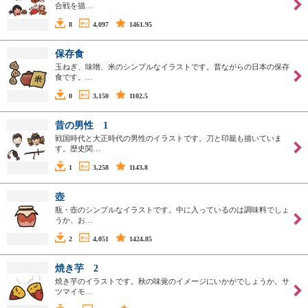
合戦を描…
8
4,097
1461.95
保存食
玉ねぎ、味噌、米のシンプルなイラストです。昔ながらの日本の保存
食です。…
0
3,150
1102.5
昔の男性 1
戦国時代と大正時代の男性のイラストです。刀と印籠も描いていま
す。歴史関…
1
3,258
1143.8
壺
瓶・壺のシンプルなイラストです。中に入っているのは調味料でしょ
うか、お…
2
4,051
1424.85
焼き芋 2
焼き芋のイラストです。秋の味覚のイメージにいかがでしょうか。サ
ツマイモ…