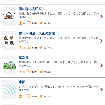
雪の降る古民家
雪国にある古民家を描きました。昔話にでてくるような家です。ほの
ぼのとし…
6
4,558
1616.3
古代～明治・大正の女性 …
昔の女性のイラストです。縄文、平安、戦国、大正時代のイメージの
女性です…
2
3,631
1277.85
草刈り
草刈りのイラストです。雨上がりは草むしりがはかどりますね。庭仕
事や草刈…
9
4,928
1756.3
水面
シンプルなデザインの壁紙です。爽やかなイメージの淡い水面のイラ
ストです…
2
2,673
942.55