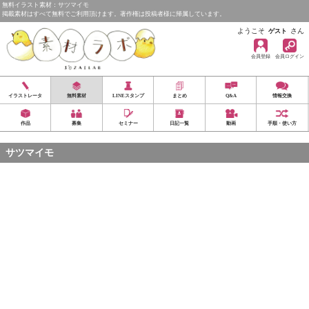
無料イラスト素材：サツマイモ
掲載素材はすべて無料でご利用頂けます。著作権は投稿者様に帰属しています。
ようこそ
さん
ゲスト
会員登録
会員ログイン
イラストレータ
無料素材
LINEスタンプ
まとめ
Q&A
情報交換
作品
募集
セミナー
日記一覧
動画
手順・使い方
サツマイモ