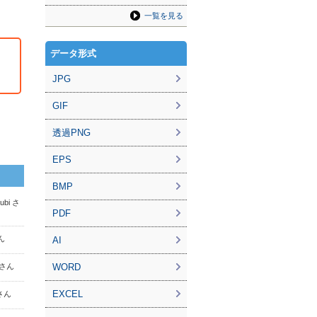
一覧を見る
データ形式
JPG
GIF
透過PNG
EPS
BMP
ubi さ
PDF
さん
AI
n さん
WORD
EXCEL
 さん