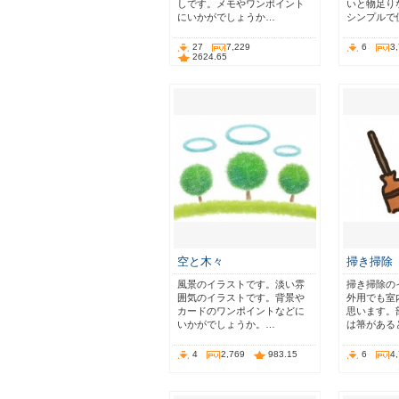
しです。メモやワンポイント
いと物足り
にいかがでしょうか…
シンプルで
27
7,229
6
3
2624.65
空と木々
掃き掃除
風景のイラストです。淡い雰
掃き掃除の
囲気のイラストです。背景や
外用でも室
カードのワンポイントなどに
思います。
いかがでしょうか。…
は箒がある
4
2,769
983.15
6
4