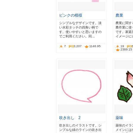
ピンクの模様
農業
シンプルなデザインです。淡
農業に関す
い水彩タッチの四角い柄で
農作業に使
す。使いやすいと思いますの
です。家庭
でご利用ください。同…
イメージに
7
3,207
1146.95
19
2369.15
吹き出し 2
薬味
吹き出しのイラストです。シ
薬味のイラ
ンプルな緑のラインの吹き出
メインには