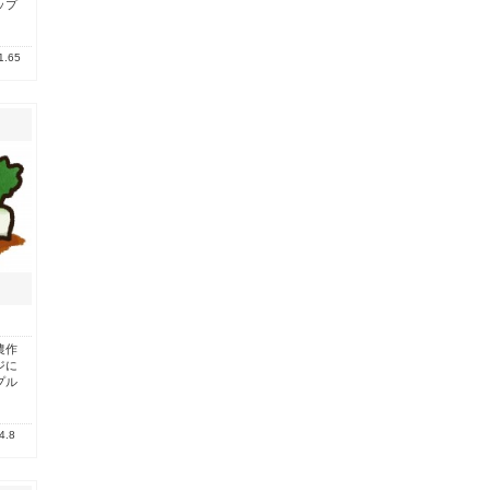
ップ
1.65
農作
ジに
プル
4.8