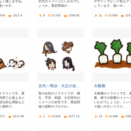
なく感じますね。
古代のイメージにいかがでし
デザインでピンク色もア
使いやす…
ょうか。歴史関係の…
しています。使いや…
,704
1317.4
8
3,743
1338.05
11
3,409
123
古代～明治・大正の女…
大根畑
イラストです。屋
昔の女性のイラストです。縄
大根畑のイラストです。
内用でも使えると
文、平安、戦国、大正時代の
業、畑での収穫のイメー
部分的な掃除など
イメージの女性です。歴史関
いかがでしょうか。シン
と便利で…
係の資料やブログの…
で使いやすいイラス…
,717
1671.95
2
3,629
1277.15
13
4,398
158