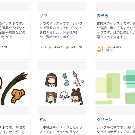
ゾウ
古民家
るイラストです。
ゾウのイラストです。シンプ
古民家のイラストです。
う道具や人物など
ルで可愛いタッチのゾウさん
や昔話に出てくるような
菜園や農業などの
を描きました。お子様向け
ージです。ほのぼのとし
いかがで…
や、資料のワンポイン…
彩タッチで描きまし…
6,579
7
3,475
1240.75
12
4,367
1570.45
神話
グリーン
ストです。料理の
日本神話をイメージしたイラ
シンプルな柄です。淡い
なりませんが、な
ストです。神々や勾玉など、
タッチのデザインです。