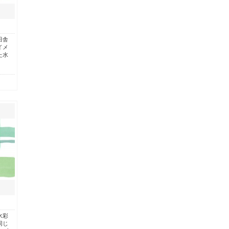
田舎
イメ
た水
水彩
同じ