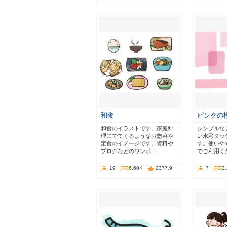
和食
ピンクの
和食のイラストです。家庭料
シンプルな
理にでてくるようなお惣菜や
い水彩タッ
定食のイメージです。資料や
す。使いや
ブログなどのワンポ…
でご利用く
19
6,604
2377.9
7
3