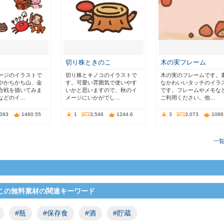
切り株ときのこ
木の実フレーム
ージのイラストで
切り株とキノコのイラストで
木の実のフレームです。
やかちかち山、金
す。可愛い雰囲気で使いやす
なかわいいタッチのイラ
合戦を描いてみま
いかと思いますので、秋のイ
です。フレームやメモな
などのイ…
メージにいかがでし…
ご利用ください。他…
,093
1460.55
1
3,546
1244.6
3
3,073
1086
一
この無料素材の関連キーワード
#瓶
#保存食
#酒
#貯蔵