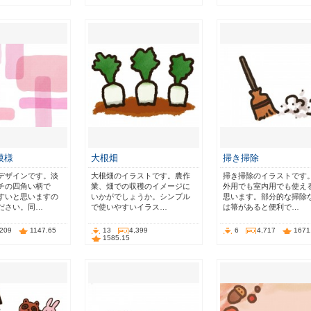
模様
大根畑
掃き掃除
デザインです。淡
大根畑のイラストです。農作
掃き掃除のイラストです
チの四角い柄で
業、畑での収穫のイメージに
外用でも室内用でも使え
すいと思いますの
いかがでしょうか。シンプル
思います。部分的な掃除
ださい。同…
で使いやすいイラス…
は箒があると便利で…
,209
1147.65
13
4,399
6
4,717
1671
1585.15