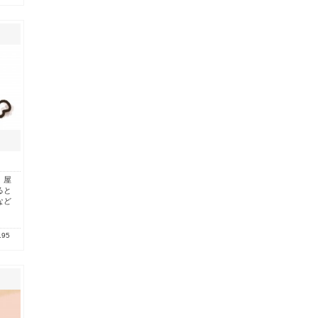
。屋
ると
など
.95