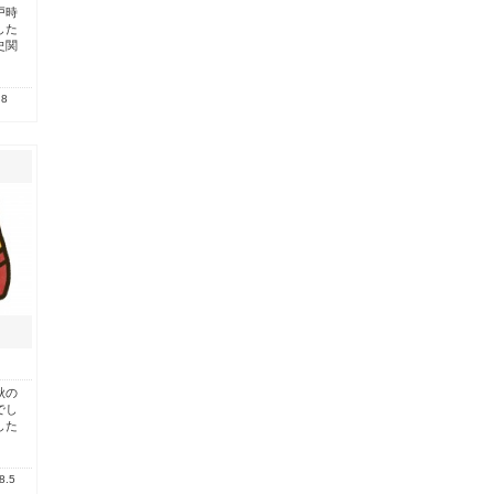
戸時
した
史関
.8
秋の
でし
した
8.5