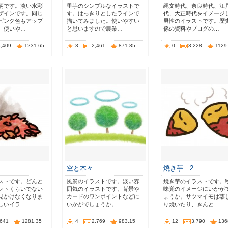
柄です。淡い水彩
里芋のシンプルなイラストで
縄文時代、奈良時代、江
ザインです。同じ
す。はっきりとしたラインで
代、大正時代をイメージ
ピンク色もアップ
描いてみました。使いやすい
男性のイラストです。歴
。使いや…
と思いますので農業…
係の資料やブログの…
3,409
1231.65
3
2,461
871.85
0
3,228
1129
空と木々
焼き芋 2
ストです。どんと
風景のイラストです。淡い雰
焼き芋のイラストです。
ントくらいでない
囲気のイラストです。背景や
味覚のイメージにいかが
見かけなくなりま
カードのワンポイントなどに
ょうか。サツマイモは蒸
しいイラ…
いかがでしょうか。…
り焼いたり、きんと…
,641
1281.35
4
2,769
983.15
12
3,790
136