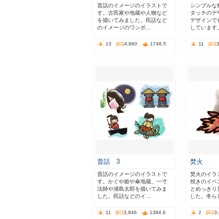
昔話のイメージのイラストで
シンプルな
す。古民家や地蔵や人物など
タッチのデ
を描いてみました。民話など
デザインで
のイメージのワンポ…
しています
13
4,860
1746.5
11
昔話 3
焚火
昔話のイメージのイラストで
焚火のイラ
す。かぐや姫や傘地蔵、一寸
焼きのイベ
法師や浦島太郎を描いてみま
とめっきり
した。民話などのイ…
した。冬ら
11
3,846
1384.6
2
3