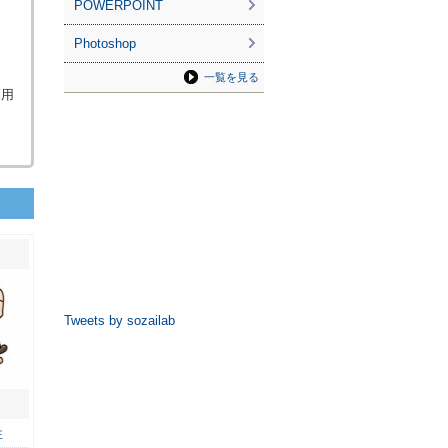
POWERPOINT
Photoshop
一覧を見る
利用
Tweets by sozailab
性