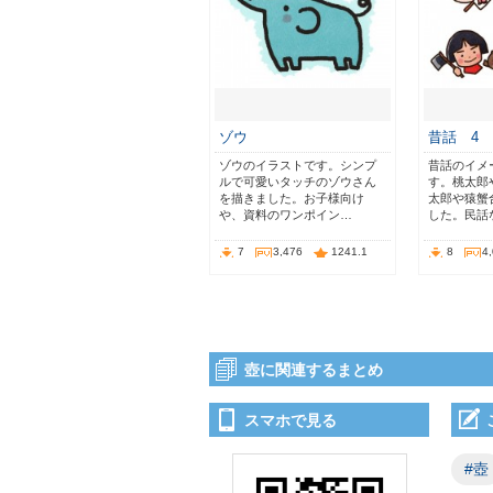
ゾウ
昔話 4
ゾウのイラストです。シンプ
昔話のイメ
ルで可愛いタッチのゾウさん
す。桃太郎
を描きました。お子様向け
太郎や猿蟹
や、資料のワンポイン…
した。民話
7
3,476
1241.1
8
4
壺に関連するまとめ
スマホで見る
#壺