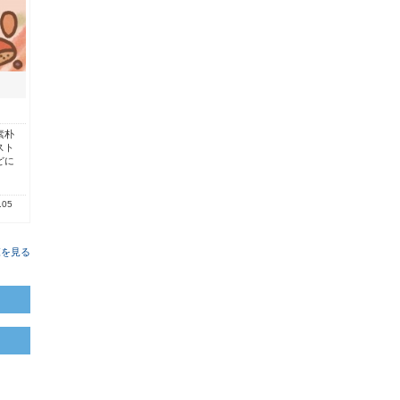
素朴
スト
どに
.05
覧を見る