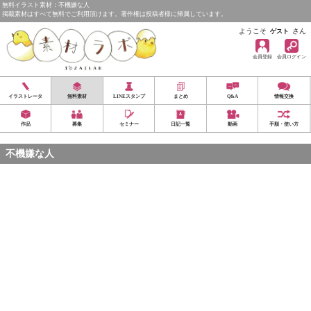
無料イラスト素材：不機嫌な人
掲載素材はすべて無料でご利用頂けます。著作権は投稿者様に帰属しています。
ようこそ
さん
ゲスト
会員登録
会員ログイン
イラストレータ
無料素材
LINEスタンプ
まとめ
Q&A
情報交換
作品
募集
セミナー
日記一覧
動画
手順・使い方
不機嫌な人