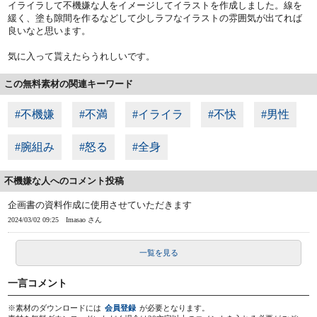
イライラして不機嫌な人をイメージしてイラストを作成しました。線を
緩く、塗も隙間を作るなどして少しラフなイラストの雰囲気が出てれば
良いなと思います。
気に入って貰えたらうれしいです。
この無料素材の関連キーワード
#不機嫌
#不満
#イライラ
#不快
#男性
#腕組み
#怒る
#全身
不機嫌な人へのコメント投稿
企画書の資料作成に使用させていただきます
2024/03/02 09:25
Imasao さん
一覧を見る
一言コメント
※素材のダウンロードには
会員登録
が必要となります。