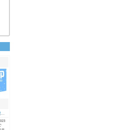
親…
23
で
ウサ