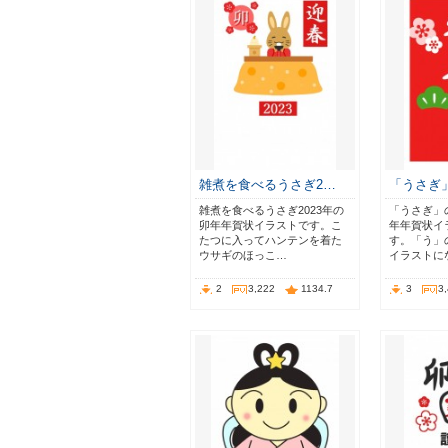
雑煮を食べるうさぎ2…
「うさぎ
雑煮を食べるうさぎ2023年の
「うさぎ」の
卯年年賀状イラストです。こ
年年賀状イ
たつに入ってハンテンを着た
す。「う」
ウサギのほっこ…
イラストに
2
3,222
1134.7
3
3