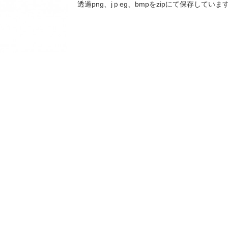
透過png、jｐeg、bmpをzipにて保存していま