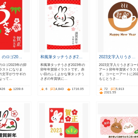
」のロゴ20…
和風筆タッチうさぎ2…
2023文字入りうさ…
ロゴ2023年の卯
和風筆タッチうさぎ2023年の
2023文字入りうさぎコー
ラストになりま
卯年年賀状イラストです。赤
アート卯年年賀状イラス
の文字がウサギの
い目のふくよかな筆タッチう
す。コーヒーアートに202
なって…
さぎの年賀状に…
もじとうさ…
,426
1209.6
6
4,843
1716.05
72
5,913
2321.55