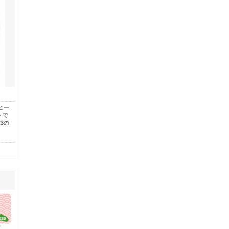
ヒー
トで
3の