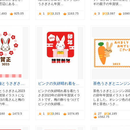
窓辺にある…
うさぎさん年賀…
ギの親子の年賀状…
2,493
925.05
1
3,315
1163.75
3
3,087
1090
梅とうさぎさ…
ピンクの矢絣晴れ着を…
茶色うさぎとニンジ
うさぎさん2023
ピンクの矢絣晴れ着を着たう
茶色うさぎとニンジン202
賀状イラストにな
さぎ2023年の卯年年賀状イラ
の卯年年賀状イラストを
顔の兎さんと梅の
ストです。梅の飾りをつけて
しました。オレンジ色の
の年…
ピンクの矢絣模…
枠と茶色いうさ…
,160
1473.5
1
3,061
1074.85
27
4,195
1562.75