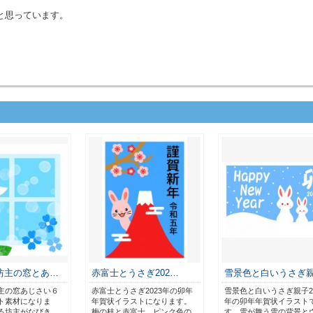
と思っています。
坊主の窓とあ…
赤富士とうさぎ202…
雪景色と白いうさぎ
主の窓あじさい６
赤富士とうさぎ2023年の卯年
雪景色と白いうさぎ親子20
ト素材になりま
年賀状イラストになります。
年の卯年年賀状イラスト
る坊主がなびき、
梅の枝と赤富士、ピンク色の
す。雪が舞う雪の背景と