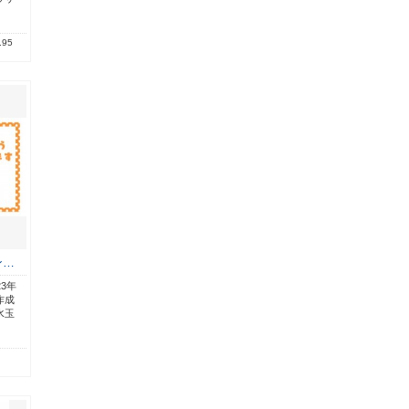
.95
ン…
3年
作成
水玉