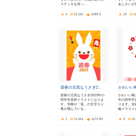
ステッキを持っ…
あじさいが
2
3,110
1095.5
15
迎春の元気なうさぎ2…
かわいい
迎春の元気なうさぎ2023年の
かわいい梅と
卯年年賀状イラストになりま
年の卯年年
す。羽根や「兎」の文字入り
ります。笑
凧が飛んでいる…
輪イラスト
1
3,341
1172.85
5
4