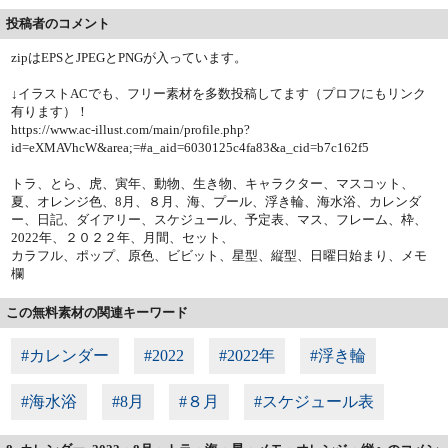
投稿者のコメント
zipはEPSとJPEGとPNGが入っています。
↓イラストACでも、フリー素材を多数投稿してます（プロフにもリンク
有ります）！
https://www.ac-illust.com/main/profile.php?
id=eXMAVhcW&area;=#a_aid=6030125c4fa83&a_cid=b7c162f5
トラ、とら、虎、寅年、動物、生き物、キャラクター、マスコット、
夏、オレンジ色、8月、８月、海、プール、浮き輪、海水浴、カレンダ
ー、日記、ダイアリー、スケジュール、予定表、マス、フレーム、枠、
2022年、２０２２年、月間、セット、
カラフル、ポップ、原色、ビビット、星型、縦型、日曜日始まり、メモ
欄
この無料素材の関連キーワード
#カレンダー
#2022
#2022年
#浮き輪
#海水浴
#8月
#８月
#スケジュール表