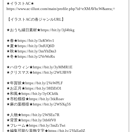
★イラストAC★
https://www.ac-illust.com/main/profile.php?id=eXMAVhcW&area;=
【イラストACの各ジャンルURL】
★おうち縁日素材★https://bit.ly/3jI4bkg
★春★https://bit.ly/3zKWtv1
★夏★https://bit.ly/3tdUQ6D
★秋★https://bit.ly/3mYhDm3
★冬★https://bit.ly/2VeWoRx
★ハロウィン★https://bit.ly/3yMMR1E
★クリスマス★https://bit.ly/2WUJBV9
★年賀状★https://bit.ly/2VeWPLF
★お正月★https://bit.ly/38DZtO1
★和風★https://bit.ly/3yOCk6k
★市松模様★https://bit.ly/3tkRoav
★麻の葉模様★https://bit.ly/2WSXq5S
★人物★https://bit.ly/2WSEu7R
★背景★https://bit.ly/3tb6fV0
★フレーム★https://bit.ly/3mZcTwi
★編集可能な装飾文字★https://bit.ly/2YkEq0Z