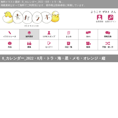
無料イラスト素材：8_カレンダー_2022・8月・トラ・海…
掲載素材はすべて無料でご利用頂けます。著作権は投稿者様に帰属しています。
ようこそ
さん
ゲスト
会員登録
会員ログイン
イラストレータ
無料素材
LINEスタンプ
まとめ
Q&A
情報交換
作品
募集
セミナー
日記一覧
動画
手順・使い方
8_カレンダー_2022・8月・トラ・海・星・メモ・オレンジ・縦