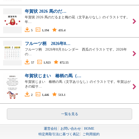
年賀状 2026 馬のだ…
年賀状 2026 馬のだるまと梅の花（文字ありなし）のイラストです。
年…
5
1,194
435.4
フルーツ柄 2026年8…
フルーツ柄 2026年8月カレンダー 西瓜のイラストです。2026年
の…
57
1,923
872.55
年賀状じまい 椿柄の馬（…
年賀状じまい 椿柄の馬（文字ありなし）のイラストです。年賀はが
きの縦サ…
2
1,446
513.1
一覧を見る
運営会社
お問い合わせ
HOME
特定商取引法に基づく表記
ご利用規約