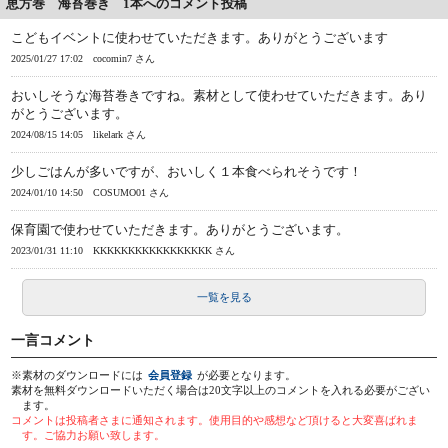
恵方巻 海苔巻き 1本へのコメント投稿
こどもイベントに使わせていただきます。ありがとうございます
2025/01/27 17:02
cocomin7 さん
おいしそうな海苔巻きですね。素材として使わせていただきます。あり
がとうございます。
2024/08/15 14:05
likelark さん
少しごはんが多いですが、おいしく１本食べられそうです！
2024/01/10 14:50
COSUMO01 さん
保育園で使わせていただきます。ありがとうございます。
2023/01/31 11:10
KKKKKKKKKKKKKKKKK さん
一覧を見る
一言コメント
※素材のダウンロードには
会員登録
が必要となります。
素材を無料ダウンロードいただく場合は20文字以上のコメントを入れる必要がござい
ます。
コメントは投稿者さまに通知されます。使用目的や感想など頂けると大変喜ばれま
す。ご協力お願い致します。