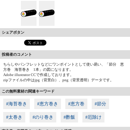
シェアボタン
投稿者のコメント
ちらしやパンフレットなどにワンポイントとして使い易い、「節分 恵
方巻 海苔巻き 1本」の図になります。
Adobe illustrator CCで作成しております。
zipファイルの中はjpg（背景白）、png（背景透明）データです。
この無料素材の関連キーワード
#海苔巻き
#恵方巻き
#恵方巻
#節分
#太巻き
#のり巻き
#酢飯
#厄除け