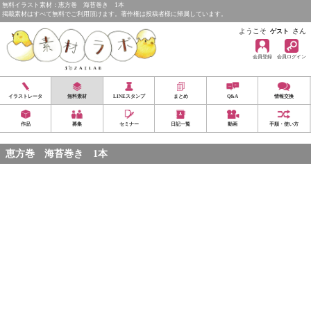
無料イラスト素材：恵方巻 海苔巻き 1本
掲載素材はすべて無料でご利用頂けます。著作権は投稿者様に帰属しています。
ようこそ
さん
ゲスト
会員登録
会員ログイン
イラストレータ
無料素材
LINEスタンプ
まとめ
Q&A
情報交換
作品
募集
セミナー
日記一覧
動画
手順・使い方
恵方巻 海苔巻き 1本