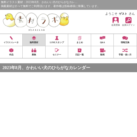
無料イラスト素材：2023年8月、かわいい犬のひらがなカレ…
掲載素材はすべて無料でご利用頂けます。著作権は投稿者様に帰属しています。
ようこそ
さん
ゲスト
会員登録
会員ログイン
イラストレータ
無料素材
LINEスタンプ
まとめ
Q&A
情報交換
作品
募集
セミナー
日記一覧
動画
手順・使い方
2023年8月、かわいい犬のひらがなカレンダー