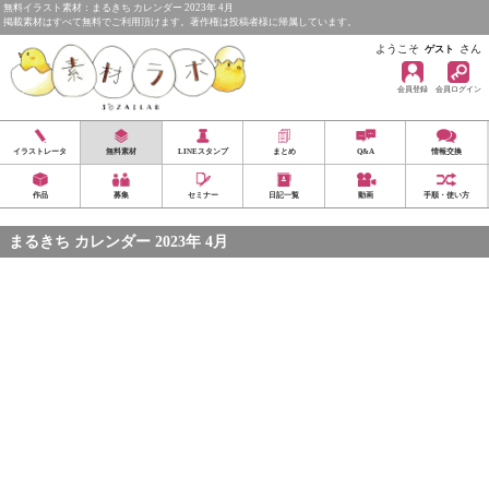
無料イラスト素材：まるきち カレンダー 2023年 4月
掲載素材はすべて無料でご利用頂けます。著作権は投稿者様に帰属しています。
ようこそ
さん
ゲスト
会員登録
会員ログイン
イラストレータ
無料素材
LINEスタンプ
まとめ
Q&A
情報交換
作品
募集
セミナー
日記一覧
動画
手順・使い方
まるきち カレンダー 2023年 4月