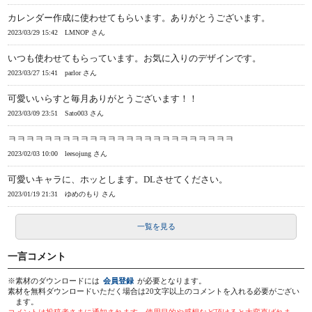
カレンダー作成に使わせてもらいます。ありがとうございます。
2023/03/29 15:42
LMNOP さん
いつも使わせてもらっています。お気に入りのデザインです。
2023/03/27 15:41
parlor さん
可愛いいらすと毎月ありがとうございます！！
2023/03/09 23:51
Sato003 さん
ㅋㅋㅋㅋㅋㅋㅋㅋㅋㅋㅋㅋㅋㅋㅋㅋㅋㅋㅋㅋㅋㅋㅋㅋㅋ
2023/02/03 10:00
leesojung さん
可愛いキャラに、ホッとします。DLさせてください。
2023/01/19 21:31
ゆめのもり さん
一覧を見る
一言コメント
※素材のダウンロードには
会員登録
が必要となります。
素材を無料ダウンロードいただく場合は20文字以上のコメントを入れる必要がござい
ます。
コメントは投稿者さまに通知されます。使用目的や感想など頂けると大変喜ばれま