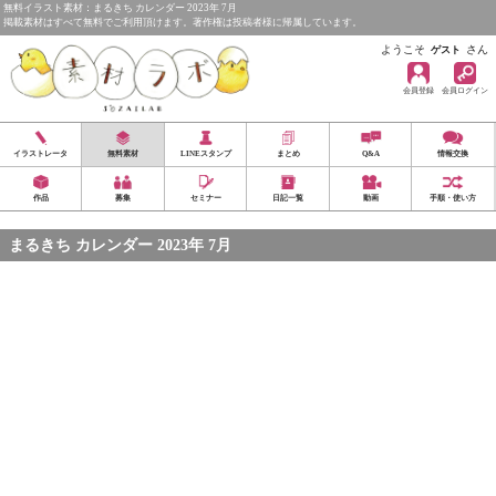
無料イラスト素材：まるきち カレンダー 2023年 7月
掲載素材はすべて無料でご利用頂けます。著作権は投稿者様に帰属しています。
ようこそ
さん
ゲスト
会員登録
会員ログイン
イラストレータ
無料素材
LINEスタンプ
まとめ
Q&A
情報交換
作品
募集
セミナー
日記一覧
動画
手順・使い方
まるきち カレンダー 2023年 7月