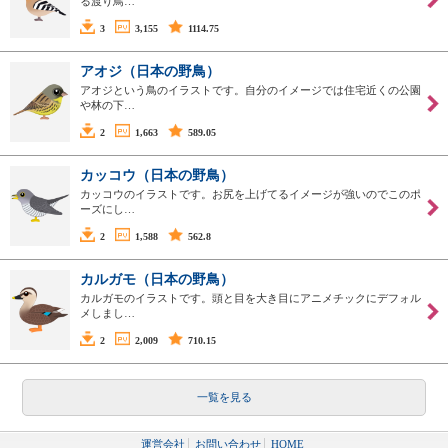
る渡り鳥…
3
3,155
1114.75
アオジ（日本の野鳥）
アオジという鳥のイラストです。自分のイメージでは住宅近くの公園
や林の下…
2
1,663
589.05
カッコウ（日本の野鳥）
カッコウのイラストです。お尻を上げてるイメージが強いのでこのポ
ーズにし…
2
1,588
562.8
カルガモ（日本の野鳥）
カルガモのイラストです。頭と目を大き目にアニメチックにデフォル
メしまし…
2
2,009
710.15
一覧を見る
運営会社
お問い合わせ
HOME