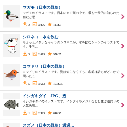
マガモ（日本の野鳥）
マガモのイラストです。日本のカモ類の中で、最も一般的に知られた
種だと思…
2
4,076
1433.6
シロネコ 水を飲む
ちょっとメタボなキャラのシロネコが、水を飲むシーンのイラストで
す。牛乳…
3
2,685
950.25
コマドリ（日本の野鳥）
コマドリのイラストです。姿は知らなくても、名前は誰もがどこかで
聞いたこ…
5
4,613
1632.05
イシガキダイ JPG、透…
イシガキダイのイラストです。イシダイやメジナなどと並ぶ磯釣りの
人気魚種…
1
2,323
816.55
スズメ（日本の野鳥）透過…