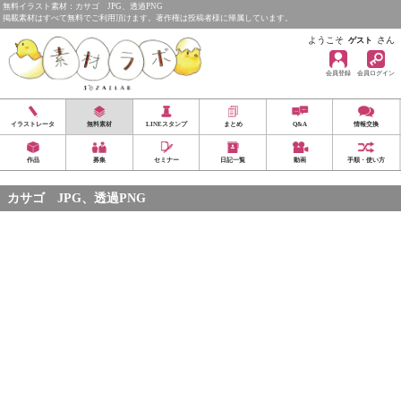
無料イラスト素材：カサゴ JPG、透過PNG
掲載素材はすべて無料でご利用頂けます。著作権は投稿者様に帰属しています。
ようこそ
さん
ゲスト
会員登録
会員ログイン
イラストレータ
無料素材
LINEスタンプ
まとめ
Q&A
情報交換
作品
募集
セミナー
日記一覧
動画
手順・使い方
カサゴ JPG、透過PNG