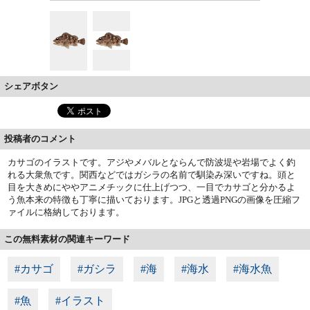
シェアボタン
投稿者のコメント
カサゴのイラストです。アジやメバルとならんで防波堤や岩場でよく釣
れる大衆魚です。関西などではガシラの名前で馴染み深いですね。頭と
目を大きめにややアニメチックに仕上げつつ、一目でカサゴと分かるよ
う魚本来の特徴も丁寧に描いております。JPGと透過PNGの画像を圧縮フ
ァイルに格納しております。
この無料素材の関連キーワード
#カサゴ
#ガシラ
#海
#海水
#海水魚
#魚
#イラスト