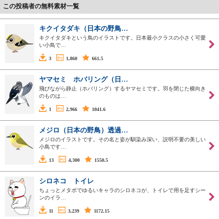
この投稿者の無料素材一覧
キクイタダキ（日本の野鳥…
キクイタダキという鳥のイラストです。日本最小クラスの小さく可愛
い小鳥で…
3
1,860
661.5
ヤマセミ ホバリング（日…
飛びながら静止（ホバリング）するヤマセミです。羽を閉じた横向き
のものは…
1
2,966
1041.6
メジロ（日本の野鳥）透過…
メジロのイラストです。その名と姿が馴染み深い、説明不要の美しい
小鳥です…
13
4,300
1550.5
シロネコ トイレ
ちょっとメタボでゆるいキャラのシロネコが、トイレで用を足すシー
ンのイラ…
11
3,239
1172.15