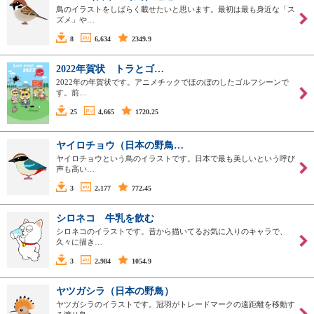
鳥のイラストをしばらく載せたいと思います。最初は最も身近な「ス
ズメ」や…
8
6,634
2349.9
2022年賀状 トラとゴ…
2022年の年賀状です。アニメチックでほのぼのしたゴルフシーンで
す。前…
25
4,665
1720.25
ヤイロチョウ（日本の野鳥…
ヤイロチョウという鳥のイラストです。日本で最も美しいという呼び
声も高い…
3
2,177
772.45
シロネコ 牛乳を飲む
シロネコのイラストです。昔から描いてるお気に入りのキャラで、
久々に描き…
3
2,984
1054.9
ヤツガシラ（日本の野鳥）
ヤツガシラのイラストです。冠羽がトレードマークの遠距離を移動す