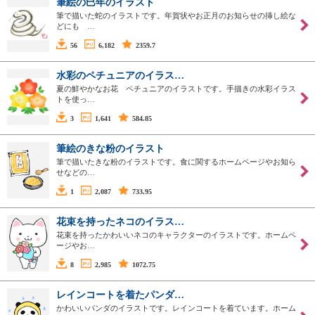
筆絵の巳年のイラスト
筆で描いた蛇のイラストです。年賀状やお正月のお知らせの挿し絵な
どにも …
56
6,182
2359.7
水彩のペチュニアのイラス…
夏の鮮やかなお花 ペチュニアのイラストです。手描きの水彩イラス
トを使っ…
3
1,641
584.85
筆絵のきな粉のイラスト
筆で描いたきな粉のイラストです。食に関するホームページやお知ら
せなどの…
1
2,087
733.95
花束を持ったネコのイラス…
花束を持ったかわいいネコのキャラクターのイラストです。ホームペ
ージやお…
8
2,985
1072.75
レインコートを着たパンダ…
かわいいパンダのイラストです。レインコートを着ています。ホーム