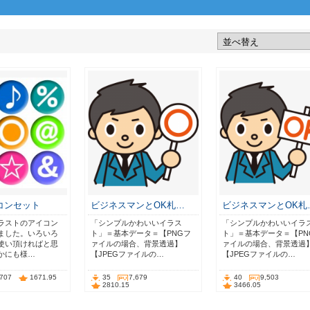
コンセット
ビジネスマンとOK札…
ビジネスマンとOK札
ラストのアイコン
「シンプルかわいいイラス
「シンプルかわいいイラ
ました。いろいろ
ト」＝基本データ＝【PNGフ
ト」＝基本データ＝【PN
使い頂ければと思
ァイルの場合、背景透過】
ァイルの場合、背景透過
かにも様…
【JPEGファイルの…
【JPEGファイルの…
,707
1671.95
35
7,679
40
9,503
2810.15
3466.05