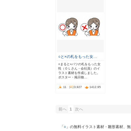
○と×の札をもった女…
○まると×バツの札をもった女
性（ＯＬさん・会社員）のイ
ラスト素材を作成しました。
ポスター・掲示物…
11
3,927
1412.95
前へ
1
次へ
「
○
」の無料イラスト素材・雛形素材、無