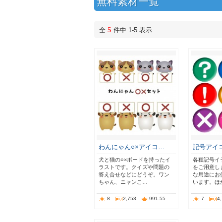
無料素材一覧
5
全
件中 1-5 表示
わんにゃん○×アイコ…
記号アイ
犬と猫の○×ボードを持ったイ
各種記号イ
ラストです。クイズや問題の
をご用意し
答え合せなどにどうぞ。ワン
な用途にお
ちゃん、ニャンこ…
います。ほ
8
2,753
991.55
7
4