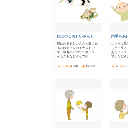
鶴にのるおじいさんと…
両手をあ
鶴にのるおじいさんと亀に乗
こちらは敬
るおばあさんのイラストで
したイラス
す。敬老の日のワンポイント
あるイラス
イラストなどポップや…
ていただき
9
1,831
672.35
4
1