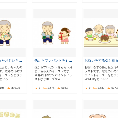
ったおじいち…
孫からプレゼントをも…
お祝いをする孫と祖
たおじいちゃんの
孫からプレゼントをもらうお
お祝いをする孫と祖父母
す。敬老の日のワ
じいちゃんのイラストです。
ラストです。敬老の日の
イラストなどポッ
敬老の日のワンポイントイラ
ポイントイラストなどポ
などいろ…
ストなどポップやW…
やWEBなどいろい…
,105
390.25
0
1,474
515.9
0
1,537
537.