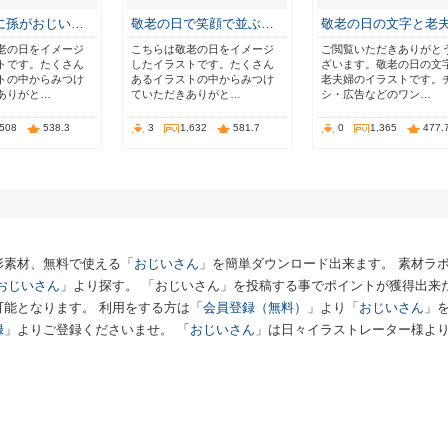
に孫がおじい…
敬老の日で笑顔で並ぶ…
敬老の日の文字と老
老の日をイメージ
こちらは敬老の日をイメージ
ご閲覧いただきありがと
トです。たくさん
したイラストです。たくさん
ざいます。敬老の日の文
トの中からみつけ
あるイラストの中からみつけ
老夫婦のイラストです。
ありがと…
ていただきありがと…
シ・広告などのワン…
,508
538.3
3
1,632
581.7
0
1,365
477.
形素材、無料で使える「
おじいさん
」を簡単ダウンロード出来ます。 素材ラ
おじいさん
」より探す。 「おじいさん」を投稿する事でポイントが獲得出来
能となります。 利用をする方は「
会員登録（無料）
」より「
おじいさん
」
録
」よりご登録くださいませ。 「
おじいさん
」は日々イラストレーター様よ
。