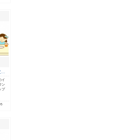
父…
のイ
ワン
ップ
95