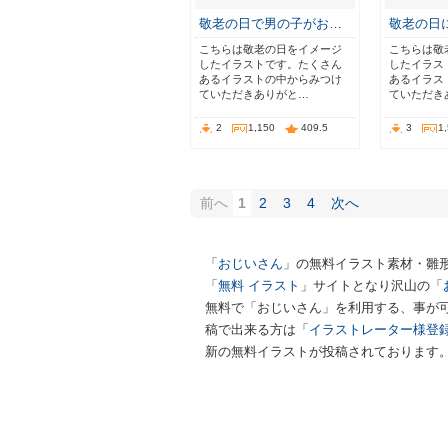
敬老の日で男の子がお…
敬老の日
こちらは敬老の日をイメージ
こちらは敬
したイラストです。たくさん
したイラス
あるイラストの中からみつけ
あるイラス
ていただきありがと…
ていただき
2
1,150
409.5
3
1
前へ
1
2
3
4
次へ
「
おじいさん
」の無料イラスト素材・雛
「
無料 イラスト
」サイトとなり沢山の「
無料で「おじいさん」を利用する、事が可
稿で出来る方は「
イラストレーター様登
新の無料イラストが投稿されております