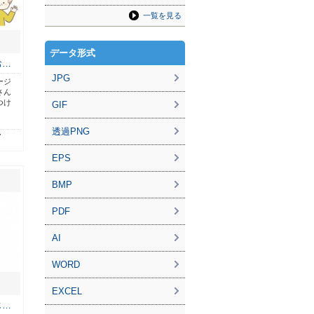
一覧を見る
データ形式
お…
JPG
ージ
さん
つけ
GIF
透過PNG
7
EPS
BMP
PDF
AI
WORD
EXCEL
じ…