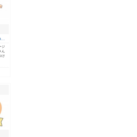
の…
ージ
さん
つけ