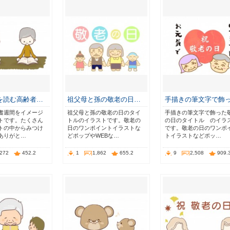
を読む高齢者…
祖父母と孫の敬老の日…
手描きの筆文字で飾
書週間をイメージ
祖父母と孫の敬老の日のタイ
手描きの筆文字で飾った
トです。たくさん
トルのイラストです。敬老の
の日のタイトル のイラ
トの中からみつけ
日のワンポイントイラストな
です。敬老の日のワンポ
ありがと…
どポップやWEBな…
トイラストなどポッ…
,272
452.2
1
1,862
655.2
9
2,508
909.