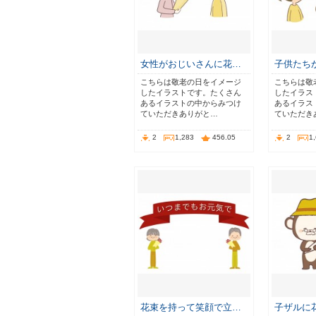
女性がおじいさんに花…
子供たち
こちらは敬老の日をイメージ
こちらは敬
したイラストです。たくさん
したイラス
あるイラストの中からみつけ
あるイラス
ていただきありがと…
ていただき
2
1,283
456.05
2
1
花束を持って笑顔で立…
子ザルに