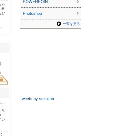
POWERPOINT
ちゃ
の日
Photoshop
など
一覧を見る
45
Tweets by sozailab
お…
いち
スト
イン
55