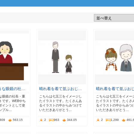
うな眼鏡の社…
晴れ着を着て並ぶおじ…
晴れ着を着て並ぶお
な眼鏡の社長・重
こちらは七五三をイメージし
こちらは七五三をイメー
トです。WEBやち
たイラストです。たくさんあ
たイラストです。たくさ
ポイントとして使
るイラストの中からみつけて
るイラストの中からみつ
ンプル…
いただきありがとう…
いただきありがとう…
,609
563.15
2
963
344.05
2
1,299
461.