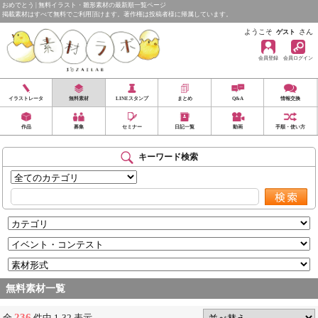
おめでとう | 無料イラスト・雛形素材の最新順一覧ページ
掲載素材はすべて無料でご利用頂けます。著作権は投稿者様に帰属しています。
ようこそ
さん
ゲスト
会員登録
会員ログイン
イラストレータ
無料素材
LINEスタンプ
まとめ
Q&A
情報交換
作品
募集
セミナー
日記一覧
動画
手順・使い方
キーワード検索
無料素材一覧
236
全
件中 1-32 表示