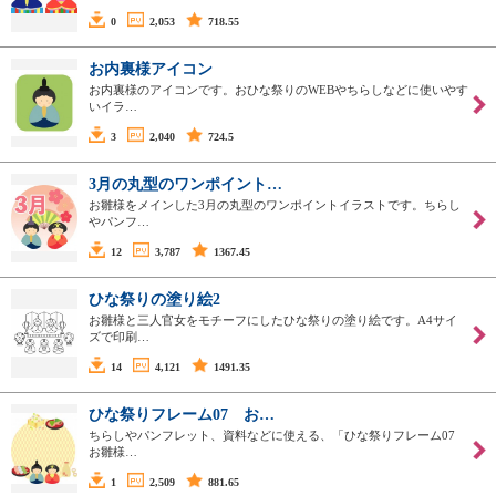
0
2,053
718.55
お内裏様アイコン
お内裏様のアイコンです。おひな祭りのWEBやちらしなどに使いやす
いイラ…
3
2,040
724.5
3月の丸型のワンポイント…
お雛様をメインした3月の丸型のワンポイントイラストです。ちらし
やパンフ…
12
3,787
1367.45
ひな祭りの塗り絵2
お雛様と三人官女をモチーフにしたひな祭りの塗り絵です。A4サイ
ズで印刷…
14
4,121
1491.35
ひな祭りフレーム07 お…
ちらしやパンフレット、資料などに使える、「ひな祭りフレーム07
お雛様…
1
2,509
881.65