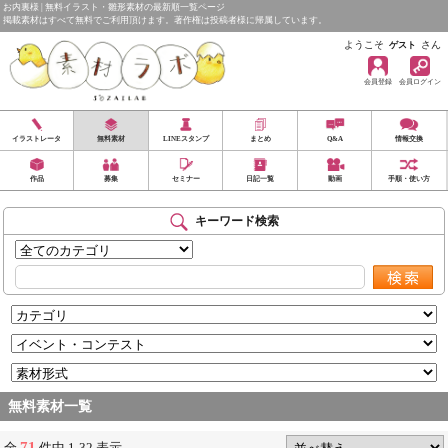
お内裏様 | 無料イラスト・雛形素材の最新順一覧ページ
掲載素材はすべて無料でご利用頂けます。著作権は投稿者様に帰属しています。
ようこそ
さん
ゲスト
会員登録
会員ログイン
イラストレータ
無料素材
LINEスタンプ
まとめ
Q&A
情報交換
作品
募集
セミナー
日記一覧
動画
手順・使い方
キーワード検索
無料素材一覧
71
全
件中 1-32 表示