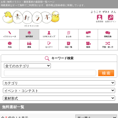
お祭 | 無料イラスト・雛形素材の最新順一覧ページ
掲載素材はすべて無料でご利用頂けます。著作権は投稿者様に帰属しています。
ようこそ
さん
ゲスト
会員登録
会員ログイン
イラストレータ
無料素材
LINEスタンプ
まとめ
Q&A
情報交換
作品
募集
セミナー
日記一覧
動画
手順・使い方
キーワード検索
無料素材一覧
8
全
件中 1-8 表示