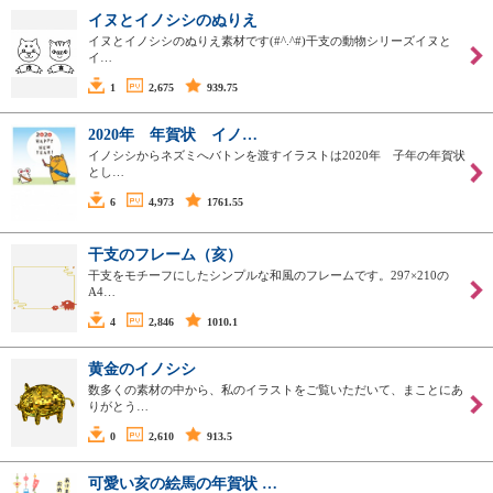
イヌとイノシシのぬりえ
イヌとイノシシのぬりえ素材です(#^.^#)干支の動物シリーズイヌと
イ…
1
2,675
939.75
2020年 年賀状 イノ…
イノシシからネズミへバトンを渡すイラストは2020年 子年の年賀状
とし…
6
4,973
1761.55
干支のフレーム（亥）
干支をモチーフにしたシンプルな和風のフレームです。297×210の
A4…
4
2,846
1010.1
黄金のイノシシ
数多くの素材の中から、私のイラストをご覧いただいて、まことにあ
りがとう…
0
2,610
913.5
可愛い亥の絵馬の年賀状 …