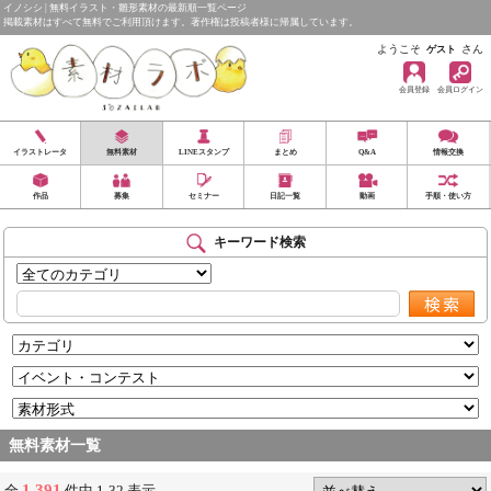
イノシシ | 無料イラスト・雛形素材の最新順一覧ページ
掲載素材はすべて無料でご利用頂けます。著作権は投稿者様に帰属しています。
ようこそ
さん
ゲスト
会員登録
会員ログイン
イラストレータ
無料素材
LINEスタンプ
まとめ
Q&A
情報交換
作品
募集
セミナー
日記一覧
動画
手順・使い方
キーワード検索
無料素材一覧
1,391
全
件中 1-32 表示