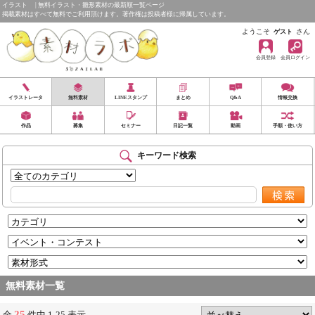
イラスト | 無料イラスト・雛形素材の最新順一覧ページ
掲載素材はすべて無料でご利用頂けます。著作権は投稿者様に帰属しています。
ようこそ
さん
ゲスト
会員登録
会員ログイン
イラストレータ
無料素材
LINEスタンプ
まとめ
Q&A
情報交換
作品
募集
セミナー
日記一覧
動画
手順・使い方
キーワード検索
無料素材一覧
25
全
件中 1-25 表示