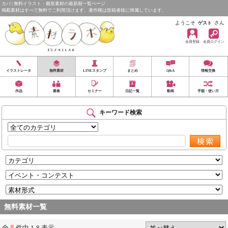
カバ | 無料イラスト・雛形素材の最新順一覧ページ
掲載素材はすべて無料でご利用頂けます。著作権は投稿者様に帰属しています。
ようこそ
さん
ゲスト
会員登録
会員ログイン
イラストレータ
無料素材
LINEスタンプ
まとめ
Q&A
情報交換
作品
募集
セミナー
日記一覧
動画
手順・使い方
キーワード検索
無料素材一覧
8
全
件中 1-8 表示