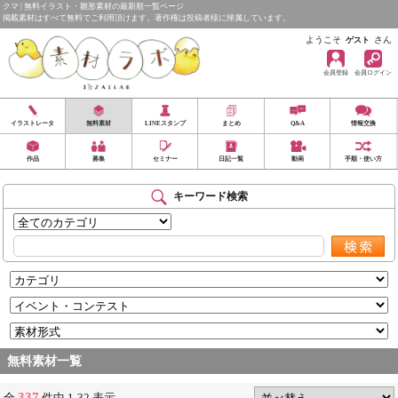
クマ | 無料イラスト・雛形素材の最新順一覧ページ
掲載素材はすべて無料でご利用頂けます。著作権は投稿者様に帰属しています。
ようこそ
さん
ゲスト
会員登録
会員ログイン
イラストレータ
無料素材
LINEスタンプ
まとめ
Q&A
情報交換
作品
募集
セミナー
日記一覧
動画
手順・使い方
キーワード検索
無料素材一覧
337
全
件中 1-32 表示