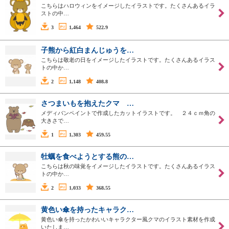
こちらはハロウィンをイメージしたイラストです。たくさんあるイラ
ストの中…
3
1,464
522.9
子熊から紅白まんじゅうを…
こちらは敬老の日をイメージしたイラストです。たくさんあるイラス
トの中か…
2
1,148
408.8
さつまいもを抱えたクマ …
メディバンペイントで作成したカットイラストです。 ２４ｃｍ角の
大きさで…
1
1,303
459.55
牡蠣を食べようとする熊の…
こちらは秋の味覚をイメージしたイラストです。たくさんあるイラス
トの中か…
2
1,033
368.55
黄色い傘を持ったキャラク…
黄色い傘を持ったかわいいキャラクター風クマのイラスト素材を作成
いたしま…