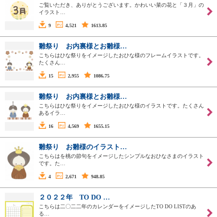
ご覧いただき、ありがとうございます。かわいい菜の花と「３月」の
イラスト…
9
4,521
1613.85
雛祭り お内裏様とお雛様…
こちらはひな祭りをイメージしたおひな様のフレームイラストです。
たくさん…
15
2,955
1086.75
雛祭り お内裏様とお雛様…
こちらはひな祭りをイメージしたおひな様のイラストです。たくさん
あるイラ…
16
4,569
1655.15
雛祭り お雛様のイラスト…
こちらはを桃の節句をイメージしたシンプルなおひなさまのイラスト
です。た…
4
2,671
948.85
２０２２年 TO DO …
こちらは二〇二二年のカレンダーをイメージしたTO DO LISTのあ
る…