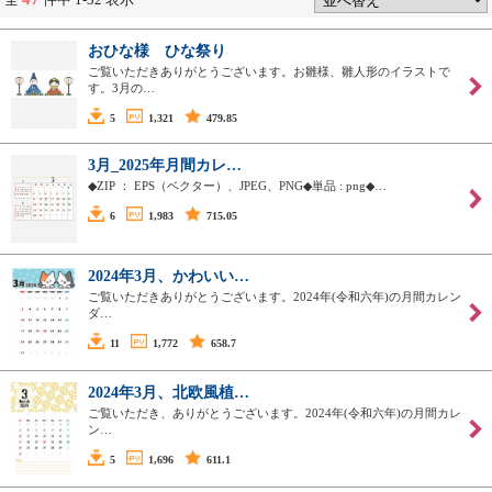
おひな様 ひな祭り
ご覧いただきありがとうございます。お雛様、雛人形のイラストで
す。3月の…
5
1,321
479.85
3月_2025年月間カレ…
◆ZIP ： EPS（ベクター）、JPEG、PNG◆単品 : png◆…
6
1,983
715.05
2024年3月、かわいい…
ご覧いただきありがとうございます。2024年(令和六年)の月間カレン
ダ…
11
1,772
658.7
2024年3月、北欧風植…
ご覧いただき、ありがとうございます。2024年(令和六年)の月間カレ
ン…
5
1,696
611.1