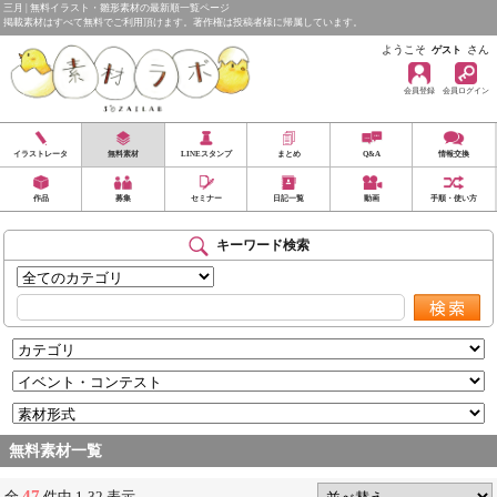
三月 | 無料イラスト・雛形素材の最新順一覧ページ
掲載素材はすべて無料でご利用頂けます。著作権は投稿者様に帰属しています。
ようこそ
さん
ゲスト
会員登録
会員ログイン
イラストレータ
無料素材
LINEスタンプ
まとめ
Q&A
情報交換
作品
募集
セミナー
日記一覧
動画
手順・使い方
キーワード検索
無料素材一覧
47
全
件中 1-32 表示