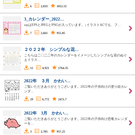
6
2,833
1012.55
3_カレンダー_2022…
zipはEPSとJPEGとPNGが入っています。↓イラストACでも、フ…
7
2,661
955.85
２０２２年 シンプルな花…
こちらは二〇二二年のカレンダーをイメージしたシンプルな花のぬり
えイラス…
12
4,921
1764.35
2022年 ３月 かわい…
ご覧いただきありがとうございます。2022年の子供向けの塗り絵カレ
ンダ…
29
6,772
2471.7
2022年 3月 かわい…
ご覧いただきありがとうございます。2022年の子供向け恐竜カレンダ
ーを…
3
2,705
957.25