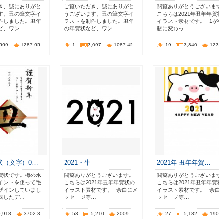
き、誠にありがと
ご覧いただき、誠にありがと
閲覧ありがとうございま
す。丑の筆文字イ
うございます。丑の筆文字イ
こちらは2021年丑年年賀
作しました。丑年
ラストを制作しました。丑年
イラスト素材です。⠀1が
ど、ワン…
の年賀状など、ワン…
瓶に変わっ…
,669
1287.65
1
3,097
1087.45
19
3,340
123
状（文字）0…
2021・牛
2021年 丑年年賀…
賀状です。梅の水
閲覧ありがとうございます。⠀
閲覧ありがとうございま
イントを使って毛
こちらは2021年丑年年賀状の
こちらは2021年丑年年賀
ザインしていまし
イラスト素材です。⠀余白にメ
イラスト素材です。⠀余
残したデ…
ッセージ等…
ッセージ等…
9,918
3702.3
53
5,210
2009
27
5,182
190