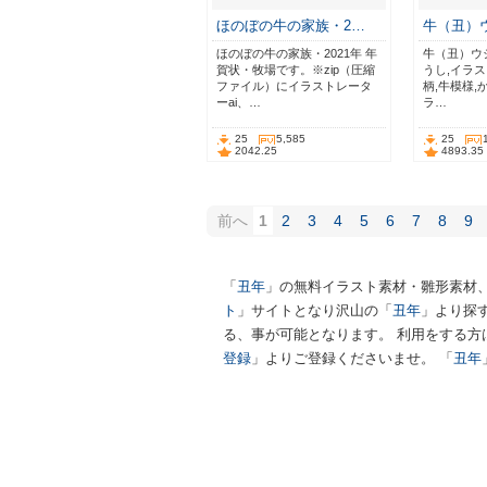
ほのぼの牛の家族・2…
牛（丑）
ほのぼの牛の家族・2021年 年
牛（丑）ウ
賀状・牧場です。※zip（圧縮
うし,イラス
ファイル）にイラストレータ
柄,牛模様,
ーai、…
ラ…
25
5,585
25
2042.25
4893.35
前へ
1
2
3
4
5
6
7
8
9
「
丑年
」の無料イラスト素材・雛形素材
ト
」サイトとなり沢山の「
丑年
」より探
る、事が可能となります。 利用をする方
登録
」よりご登録くださいませ。 「
丑年