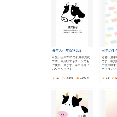
丑年の牛年賀状202…
丑年の牛年
可愛い丑年2021の和風年賀状
可愛い丑年2
です。年賀状でもチラシでも
です。年賀
ご使用出来ます。余白部分に
ご使用出来
パソコンソフト…
パソコンソ
17
3,566
1307.6
16