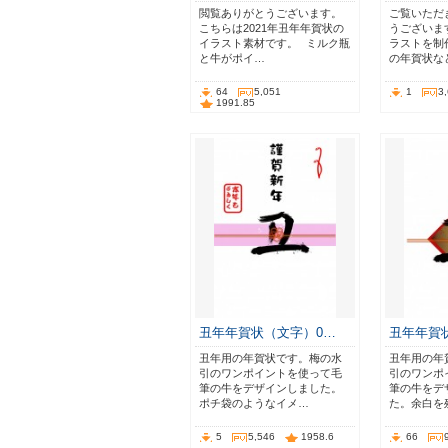
閲覧ありがとうございます。⠀
ご覧いただ
こちらは2021年丑年年賀状の
うございま
イラスト素材です。⠀ミルク瓶
ラストを制
と牛がポイ…
の年賀状な
64
5,051
1
3
1991.85
丑年年賀状（文字）0…
丑年年賀
丑年用の年賀状です。梅の水
丑年用の年
引のワンポイントを使って毛
引のワンポ
筆の牛をデザインしました。
筆の牛をデ
ポチ袋のようなイメ…
た。余白を
5
5,546
1958.6
66