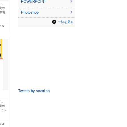
POWERPOINT
す。⠀
状の
Photoshop
牛乳
一覧を見る
5.5
Tweets by sozailab
す。⠀
状の
白にメ
8.2