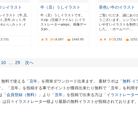
ウシイラスト
牛（丑）うしイラスト
茶色い牛のイラスト
シイラスト［牛,丑,
牛（丑）うしイラストです。
ご覧いただき、誠にあり
ト,丑年,カット,牛
※zip（圧縮ファイル）にイラ
うございます。シンプル
かわいい,カット,イ
ストレーターai/eps、画像デー
いやすいイラストを制作
タpn…
した。・ホームペー…
13,731
5
4,067
1440.95
4
3,252
1152
10
…
29
次へ
、無料で使える「
丑年
」を簡単ダウンロード出来ます。 素材ラボは「
無料 イ
す。 「丑年」を投稿する事でポイントが獲得出来たり無料で「丑年」を利用
は「
会員登録（無料）
」より「
丑年
」を投稿で出来る方は「
イラストレータ
」は日々イラストレーター様より最新の無料イラストが投稿されております