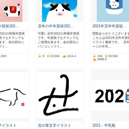
賀状202…
丑年の牛年賀状202…
2021年丑年年賀状…
021の和風年賀状
可愛い丑年2021の和風年賀状
閲覧ありがとうございま
状でもチラシでも
です。年賀状でもチラシでも
こちらは2021年丑年年賀
ます。余白部分に
ご使用出来ます。余白部分に
イラスト素材です。⠀丑
フト…
パソコンソフト…
ージの牛乳…
5,663
9
3,094
1114.4
166
6,594
2888.9
字イラスト
丑の筆文字イラスト
2021・牛乳瓶