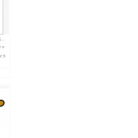
族…
キャ
イラ