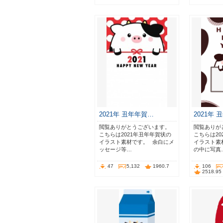
2021年 丑年年賀…
2021年
閲覧ありがとうございます。⠀
閲覧ありが
こちらは2021年丑年年賀状の
こちらは20
イラスト素材です。⠀余白にメ
イラスト素
ッセージ等…
の中に写真
47
5,132
1960.7
106
2518.95