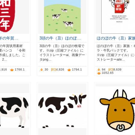
丑年の年賀…
3頭の牛（丑）ほのぼ…
ほのぼの牛（丑）家
丑年の年賀状用素材
3頭の牛（丑）ほのぼの牧場で
ほのぼの牛（丑）家族・
要ハンコ 「令和
す。※zip（圧縮ファイル）に
ラ・牛乳パックです。
作成しました。こ
イラストレーターai、画像デー
※zip（圧縮ファイル）に
、2…
タpng…
ストレーターai/e…
4,916
1766.1
30
4,826
1794.1
94
8,639
3352.65