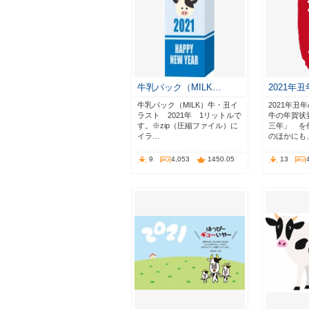
牛乳パック（MILK…
2021年
牛乳パック（MILK）牛・丑イ
2021年
ラスト 2021年 1リットルで
牛の年賀状
す。※zip（圧縮ファイル）に
三年」 を
イラ…
のほかにも
9
4,053
1450.05
13