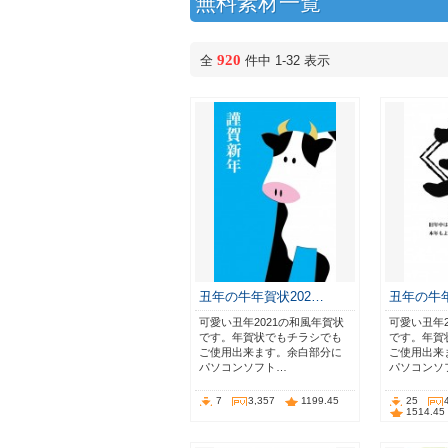
無料素材一覧
920
全
件中 1-32 表示
丑年の牛年賀状202…
丑年の牛年
可愛い丑年2021の和風年賀状
可愛い丑年2
です。年賀状でもチラシでも
です。年賀
ご使用出来ます。余白部分に
ご使用出来
パソコンソフト…
パソコンソ
7
3,357
1199.45
25
1514.45