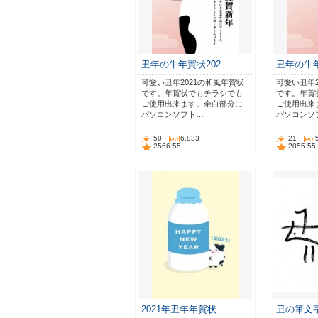
丑年の牛年賀状202…
丑年の牛年
可愛い丑年2021の和風年賀状
可愛い丑年2
です。年賀状でもチラシでも
です。年賀
ご使用出来ます。余白部分に
ご使用出来
パソコンソフト…
パソコンソ
50
6,833
21
2566.55
2055.55
2021年丑年年賀状…
丑の筆文