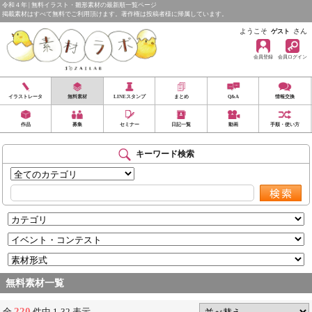
令和４年 | 無料イラスト・雛形素材の最新順一覧ページ
掲載素材はすべて無料でご利用頂けます。著作権は投稿者様に帰属しています。
ようこそ
さん
ゲスト
会員登録
会員ログイン
イラストレータ
無料素材
LINEスタンプ
まとめ
Q&A
情報交換
作品
募集
セミナー
日記一覧
動画
手順・使い方
キーワード検索
無料素材一覧
220
全
件中 1-32 表示