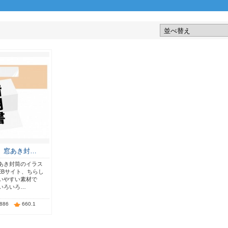
1 窓あき封…
あき封筒のイラス
EBサイト、ちらし
いやすい素材で
いろいろ…
,886
660.1