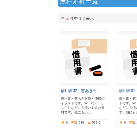
無料素材一覧
2
全
件中 1-2 表示
借用書02 窓あき封…
借用書0
借用書と窓あき封筒と印鑑の
借用書と窓
イラストです。WEBサイト、
トです。W
ちらしなどにも使いやすい素
などにも使
材です。他にもい…
す。他にも
0
1,536
537.6
0
1