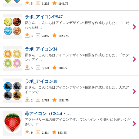
5
3,235
1149.75
ラボ_アイコンPS47
皆さん、こんにちはアイコンデザイン4種類を作成しました。「こだ
わった検…
3
2,895
1023.75
ラボ_アイコン34
皆さん、こんにちはアイコンデザイン4種類を作成しました。「ボタ
ン」アイ…
5
3,120
1109.5
ラボ_アイコン18
皆さん、こんにちはアイコンデザイン4種類を作成しました。天気ア
イコンで…
2
3,785
1331.75
苺アイコン（CS4ai・…
アクセサリー風の苺アイコンです。ワンポイントや飾りにお使いくだ
さい。デ…
0
2,411
843.85