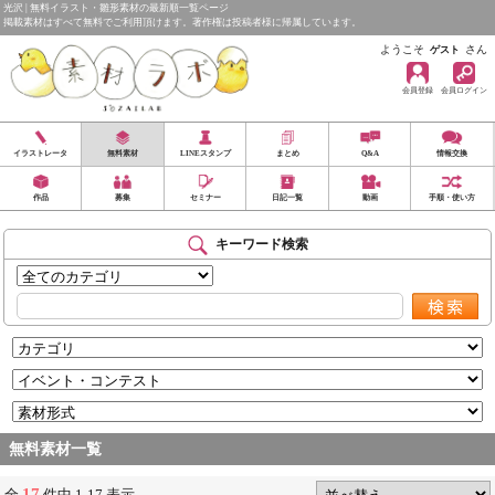
光沢 | 無料イラスト・雛形素材の最新順一覧ページ
掲載素材はすべて無料でご利用頂けます。著作権は投稿者様に帰属しています。
ようこそ
さん
ゲスト
会員登録
会員ログイン
イラストレータ
無料素材
LINEスタンプ
まとめ
Q&A
情報交換
作品
募集
セミナー
日記一覧
動画
手順・使い方
キーワード検索
無料素材一覧
17
全
件中 1-17 表示