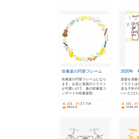
吹奏楽の円形フレーム
2020年
吹奏楽の円形フレームになり
楽器を演奏
ます。お花と楽器のイラスト
イラストは
が可愛いので、春の吹奏楽コ
送る子年の
ンサートや吹奏楽部…
いいただけ
121
17,718
121
6624.8
3194.45