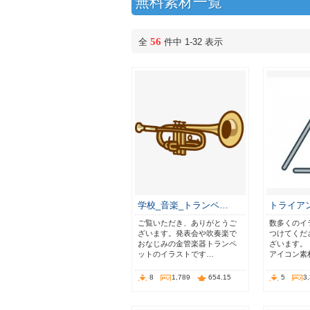
無料素材一覧
56
全
件中 1-32 表示
学校_音楽_トランペ…
トライア
ご覧いただき、ありがとうご
数多くのイ
ざいます。発表会や吹奏楽で
つけてくだ
おなじみの金管楽器トランペ
ざいます。
ットのイラストです…
アイコン素
8
1,789
654.15
5
3