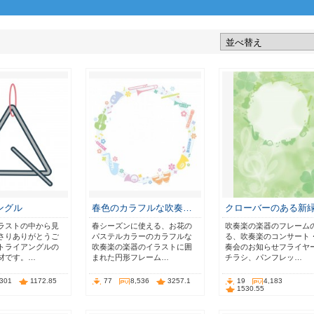
ングル
春色のカラフルな吹奏…
クローバーのある新
ラストの中から見
春シーズンに使える、お花の
吹奏楽の楽器のフレーム
さりありがとうご
パステルカラーのカラフルな
る、吹奏楽のコンサート
トライアングルの
吹奏楽の楽器のイラストに囲
奏会のお知らせフライヤ
材です。…
まれた円形フレーム…
チラシ、パンフレッ…
,301
1172.85
77
8,536
3257.1
19
4,183
1530.55