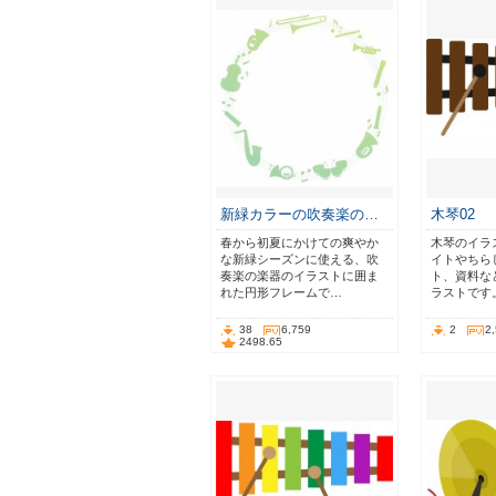
新緑カラーの吹奏楽の…
木琴02
春から初夏にかけての爽やか
木琴のイラ
な新緑シーズンに使える、吹
イトやちら
奏楽の楽器のイラストに囲ま
ト、資料な
れた円形フレームで…
ラストです
38
6,759
2
2
2498.65