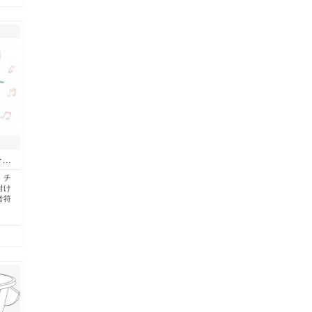
ー…
、チ
付け
音符