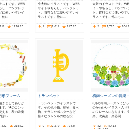
ラストです。WEB
小太鼓のイラストです。WEB
太鼓のイラストです。WE
らし、パンフレッ
サイトやちらし、パンフレッ
イトやちらし、パンフレ
どに使いやすいイ
ト、資料などに使いやすいイ
ト、資料などに使いやす
。他に…
ラストです。他に…
ラストです。他にも…
,911
1736.35
1
2,611
917.35
2
2,735
964.
円形フレーム…
トランペット
梅雨シーズンの音楽
頂きましてありが
トランペットのイラストで
6月の梅雨シーズンにぴ
ます。秋のコンサ
す。その他小物、動物、食べ
のかわいいイラスト入り
使える、秋の吹奏
物、チラシやポスターなど
のフレームになります。
円形レー…
様々なジャンルの絵を投…
楽、吹奏楽、楽器関…
8,432
3154.2
0
2,270
794.5
42
4,413
1691.55