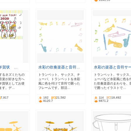
 年賀状 …
水彩の吹奏楽器と音符…
水彩の楽器と音符サ
するネズミたちの
トランペット、サックス、チ
トランペット、サックス
音楽が好きな方へ
ューバ、トランペットを水彩
ューバなど水彩風に色を
年賀状としてお使
風に色を付けて音符で囲った
た吹奏楽器のまわりを、
ます。デ…
フレームです。部活…
で囲ったイラストで…
7,917
162
21,582
114
18,492
8120.7
6871.2