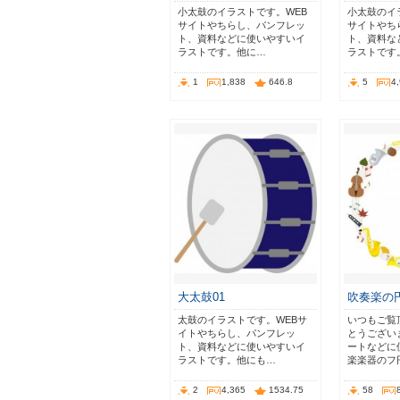
小太鼓のイラストです。WEB
小太鼓のイ
サイトやちらし、パンフレッ
サイトやち
ト、資料などに使いやすいイ
ト、資料な
ラストです。他に…
ラストです
1
1,838
646.8
5
4
大太鼓01
吹奏楽の
太鼓のイラストです。WEBサ
いつもご覧
イトやちらし、パンフレッ
とうござい
ト、資料などに使いやすいイ
ートなどに
ラストです。他にも…
楽楽器のフ
2
4,365
1534.75
58