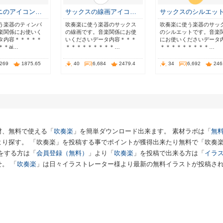
ニのアイコン…
サックスの線画アイコ…
サックスのシルエッ
う楽器のティンパ
吹奏楽に使う楽器のサックス
吹奏楽に使う楽器のサッ
楽関係にお使いく
の線画です。音楽関係にお使
のシルエットです。音楽
タ内容＊＊＊＊＊
いくださいデータ内容＊＊＊
にお使いくださいデータ
＊ai…
＊＊＊＊＊＊＊＊＊…
＊＊＊＊＊＊＊＊＊…
,269
1875.65
40
6,684
2479.4
34
6,692
246
材、無料で使える「
吹奏楽
」を簡単ダウンロード出来ます。 素材ラボは「
無料
より探す。 「吹奏楽」を投稿する事でポイントが獲得出来たり無料で「吹奏
をする方は「
会員登録（無料）
」より「
吹奏楽
」を投稿で出来る方は「
イラ
。 「
吹奏楽
」は日々イラストレーター様より最新の無料イラストが投稿さ