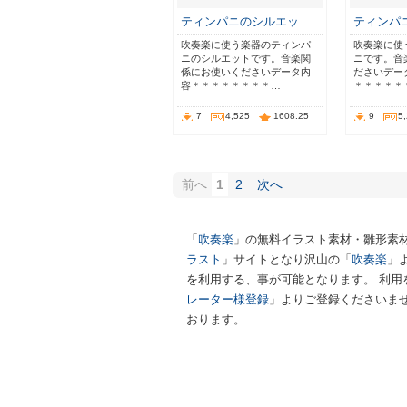
ティンパニのシルエッ…
ティンパ
吹奏楽に使う楽器のティンパ
吹奏楽に使
ニのシルエットです。音楽関
ニです。音
係にお使いくださいデータ内
ださいデー
容＊＊＊＊＊＊＊＊…
＊＊＊＊＊＊
7
4,525
1608.25
9
5
前へ
1
2
次へ
「
吹奏楽
」の無料イラスト素材・雛形素
ラスト
」サイトとなり沢山の「
吹奏楽
」
を利用する、事が可能となります。 利用
レーター様登録
」よりご登録くださいませ
おります。