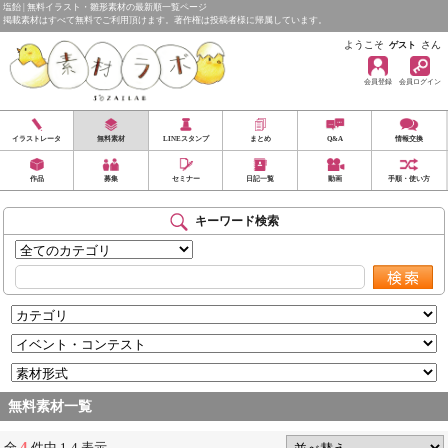
塩飴 | 無料イラスト・雛形素材の最新順一覧ページ
掲載素材はすべて無料でご利用頂けます。著作権は投稿者様に帰属しています。
ようこそ
さん
ゲスト
会員登録
会員ログイン
イラストレータ
無料素材
LINEスタンプ
まとめ
Q&A
情報交換
作品
募集
セミナー
日記一覧
動画
手順・使い方
キーワード検索
無料素材一覧
4
全
件中 1-4 表示