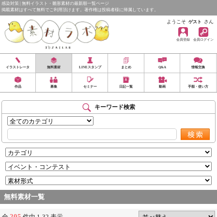
感染対策 | 無料イラスト・雛形素材の最新順一覧ページ
掲載素材はすべて無料でご利用頂けます。著作権は投稿者様に帰属しています。
ようこそ
さん
ゲスト
会員登録
会員ログイン
イラストレータ
無料素材
LINEスタンプ
まとめ
Q&A
情報交換
作品
募集
セミナー
日記一覧
動画
手順・使い方
キーワード検索
無料素材一覧
205
全
件中 1-32 表示