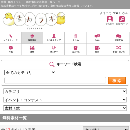
抽選 | 無料イラスト・雛形素材の最新順一覧ページ
掲載素材はすべて無料でご利用頂けます。著作権は投稿者様に帰属しています。
ようこそ
さん
ゲスト
会員登録
会員ログイン
イラストレータ
無料素材
LINEスタンプ
まとめ
Q&A
情報交換
作品
募集
セミナー
日記一覧
動画
手順・使い方
キーワード検索
無料素材一覧
12
全
件中 1-12 表示