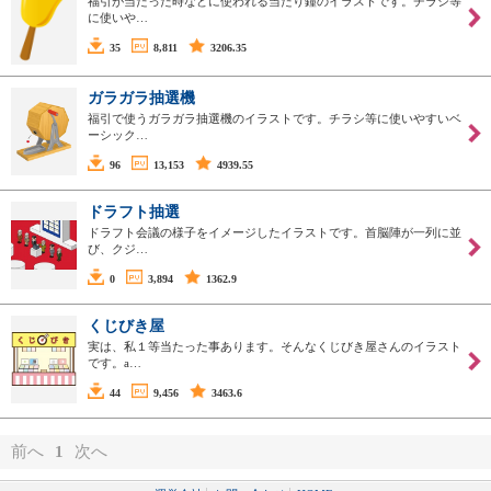
福引が当たった時などに使われる当たり鐘のイラストです。チラシ等
に使いや…
35
8,811
3206.35
ガラガラ抽選機
福引で使うガラガラ抽選機のイラストです。チラシ等に使いやすいベ
ーシック…
96
13,153
4939.55
ドラフト抽選
ドラフト会議の様子をイメージしたイラストです。首脳陣が一列に並
び、クジ…
0
3,894
1362.9
くじびき屋
実は、私１等当たった事あります。そんなくじびき屋さんのイラスト
です。a…
44
9,456
3463.6
前へ
1
次へ