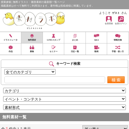
授業参観 | 無料イラスト・雛形素材の最新順一覧ページ
掲載素材はすべて無料でご利用頂けます。著作権は投稿者様に帰属しています。
ようこそ
さん
ゲスト
会員登録
会員ログイン
イラストレータ
無料素材
LINEスタンプ
まとめ
Q&A
情報交換
作品
募集
セミナー
日記一覧
動画
手順・使い方
キーワード検索
無料素材一覧
5
全
件中 1-5 表示