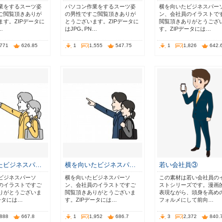
業をするスーツ姿
パソコン作業をするスーツ姿
横を向いたビジネスパー
ご閲覧頂きありが
の男性ですご閲覧頂きありが
ン、会社員のイラストで
ます。ZIPデータに
とうございます。ZIPデータに
閲覧頂きありがとうござ
…
はJPG､PN…
す。ZIPデータには…
,771
626.85
1
1,555
547.75
1
1,826
642.
たビジネスパ…
横を向いたビジネスパ…
若い会社員③
ビジネスパーソ
横を向いたビジネスパーソ
この素材は若い会社員の
のイラストですご
ン、会社員のイラストですご
ストシリーズです。漫画
りがとうございま
閲覧頂きありがとうございま
表現ながら、頭身を高め
ータには…
す。ZIPデータには…
フォルメにして前向…
,888
667.8
1
1,952
686.7
3
2,372
840.