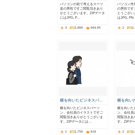
パソコンの前で考えるスーツ
パソコン作
姿の男性ですご閲覧頂きあり
の男性です
がとうございます。ZIPデータ
とうござい
にはJPG､P…
はJPG､PN
3
1,869
664.65
2
1
横を向いたビジネスパ…
横を向い
横を向いたビジネスパーソ
横を向いた
ン、会社員のイラストですご
ン、会社員
閲覧頂きありがとうございま
閲覧頂きあ
す。ZIPデータには…
す。ZIPデ
1
1,750
616
2
1