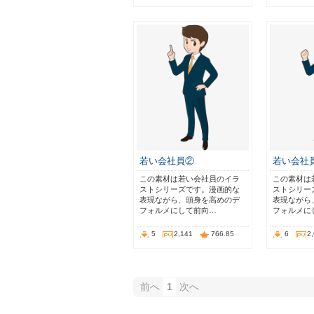
若い会社員②
若い会社
この素材は若い会社員のイラ
この素材は
ストシリーズです。漫画的な
ストシリー
表現ながら、頭身を高めのデ
表現ながら
フォルメにして前向…
フォルメに
5
2,141
766.85
6
2
前へ
1
次へ