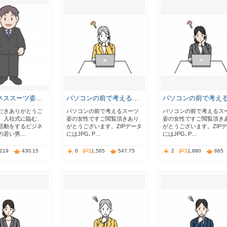
ネススーツ姿…
パソコンの前で考える…
パソコンの前で考え
だきありがとうご
パソコンの前で考えるスーツ
パソコンの前で考えるス
 入社式に臨む、
姿の女性ですご閲覧頂きあり
姿の女性ですご閲覧頂き
活動をするビジネ
がとうございます。ZIPデータ
がとうございます。ZIP
の若い男…
にはJPG､P…
にはJPG､P…
,219
430.15
0
1,565
547.75
2
1,880
665