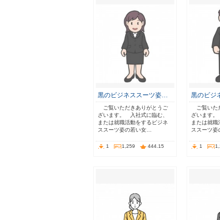
黒のビジネススーツ姿…
黒のビジ
ご覧いただきありがとうご
ご覧いた
ざいます。 入社式に臨む、
ざいます。
または就職活動をするビジネ
または就職
ススーツ姿の若い女…
ススーツ姿
1
1,259
444.15
1
1