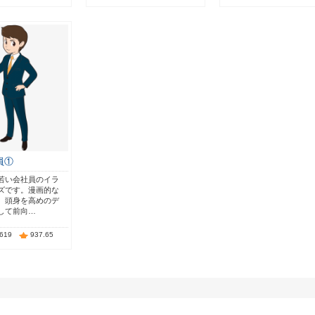
員①
若い会社員のイラ
ズです。漫画的な
、頭身を高めのデ
して前向…
,619
937.65