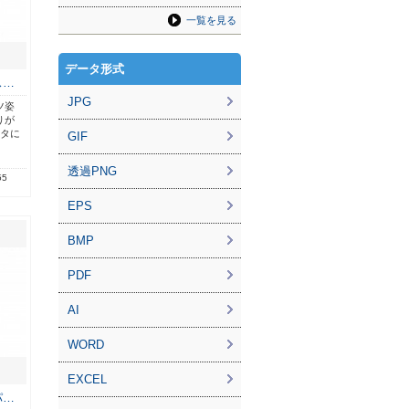
一覧を見る
データ形式
ス…
JPG
ツ姿
りが
ータに
GIF
透過PNG
55
EPS
BMP
PDF
AI
WORD
EXCEL
パ…