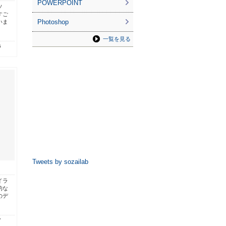
POWERPOINT
ソ
すご
Photoshop
いま
一覧を見る
6
Tweets by sozailab
イラ
的な
のデ
7