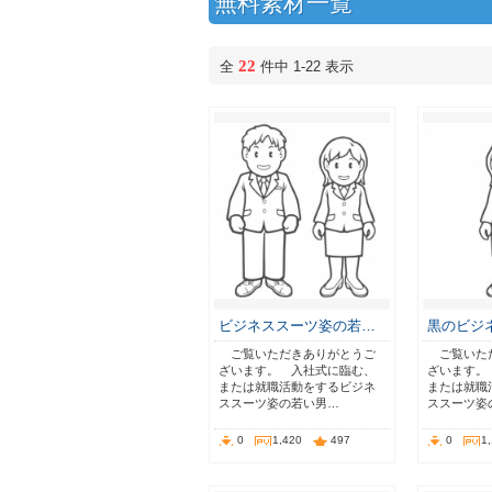
無料素材一覧
22
全
件中 1-22 表示
ビジネススーツ姿の若…
黒のビジ
ご覧いただきありがとうご
ご覧いた
ざいます。 入社式に臨む、
ざいます。
または就職活動をするビジネ
または就職
ススーツ姿の若い男…
ススーツ姿
0
1,420
497
0
1