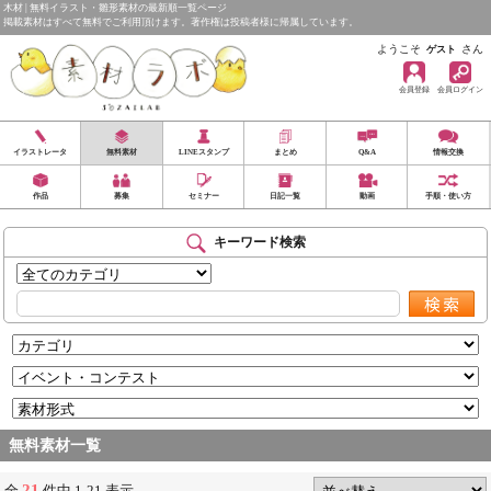
木材 | 無料イラスト・雛形素材の最新順一覧ページ
掲載素材はすべて無料でご利用頂けます。著作権は投稿者様に帰属しています。
ようこそ
さん
ゲスト
会員登録
会員ログイン
イラストレータ
無料素材
LINEスタンプ
まとめ
Q&A
情報交換
作品
募集
セミナー
日記一覧
動画
手順・使い方
キーワード検索
無料素材一覧
21
全
件中 1-21 表示