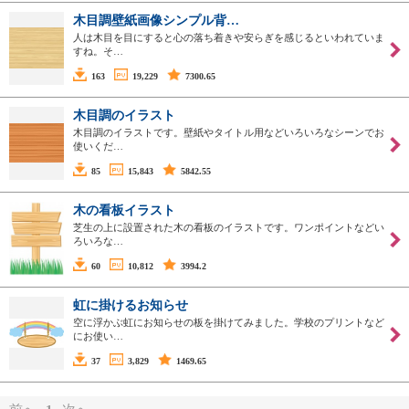
木目調壁紙画像シンプル背…
人は木目を目にすると心の落ち着きや安らぎを感じるといわれていま
すね。そ…
163
19,229
7300.65
木目調のイラスト
木目調のイラストです。壁紙やタイトル用などいろいろなシーンでお
使いくだ…
85
15,843
5842.55
木の看板イラスト
芝生の上に設置された木の看板のイラストです。ワンポイントなどい
ろいろな…
60
10,812
3994.2
虹に掛けるお知らせ
空に浮かぶ虹にお知らせの板を掛けてみました。学校のプリントなど
にお使い…
37
3,829
1469.65