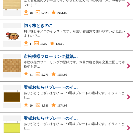
立て看板風のフレームです。やさしいぬくもりのある「木」をモチー
フにして…
48
6,523
2451.05
切り株ときのこ
切り株とキノコのイラストです。可愛い雰囲気で使いやすいかと思い
ますので…
1
3,546
1244.6
市松模様フローリング壁紙…
市松模様のフローリングの壁紙です。木目の縦と横を交互に配して市
松柄を表…
31
5,273
1954.05
看板お知らせプレートのイ…
ありがとうございます(*´ω｀*)看板プレートの素材です。イラストと
し…
20
4,583
1674.05
看板お知らせプレートのイ…
ありがとうございます(*´ω｀*)看板プレートの素材です。イラストと
し…