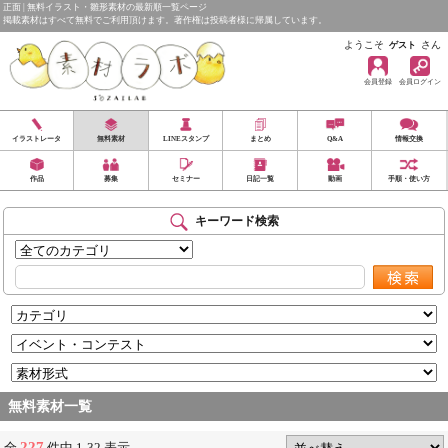
正面 | 無料イラスト・雛形素材の最新順一覧ページ
掲載素材はすべて無料でご利用頂けます。著作権は投稿者様に帰属しています。
ようこそ
さん
ゲスト
会員登録
会員ログイン
イラストレータ
無料素材
LINEスタンプ
まとめ
Q&A
情報交換
作品
募集
セミナー
日記一覧
動画
手順・使い方
キーワード検索
無料素材一覧
227
全
件中 1-32 表示