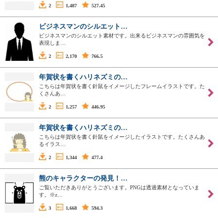
2
1,487
527.45
ビジネスマンのシルエット…
ビジネスマンのシルエット素材です。出来るビジネスマンの雰囲気を
表現しま…
2
2,170
766.5
年賀状を書くハリネズミの…
こちらは年賀状を書く針鼠をイメージしたフレームイラストです。た
くさんあ…
2
1,257
446.95
年賀状を書くハリネズミの…
こちらは年賀状を書く針鼠をイメージしたイラストです。たくさんあ
るイラス…
2
1,344
477.4
熊のキャラクターの発見！…
ご覧いただきありがとうございます。PNGは透過素材となっていま
す。※z…
3
1,668
594.3