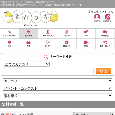
焦げ目 | 無料イラスト・雛形素材の最新順一覧ページ
掲載素材はすべて無料でご利用頂けます。著作権は投稿者様に帰属しています。
ようこそ
さん
ゲスト
会員登録
会員ログイン
イラストレータ
無料素材
LINEスタンプ
まとめ
Q&A
情報交換
作品
募集
セミナー
日記一覧
動画
手順・使い方
キーワード検索
無料素材一覧
251
全
件中 1-32 表示