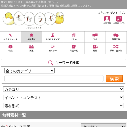
縄文 | 無料イラスト・雛形素材の最新順一覧ページ
掲載素材はすべて無料でご利用頂けます。著作権は投稿者様に帰属しています。
ようこそ
さん
ゲスト
会員登録
会員ログイン
イラストレータ
無料素材
LINEスタンプ
まとめ
Q&A
情報交換
作品
募集
セミナー
日記一覧
動画
手順・使い方
キーワード検索
無料素材一覧
2
全
件中 1-2 表示