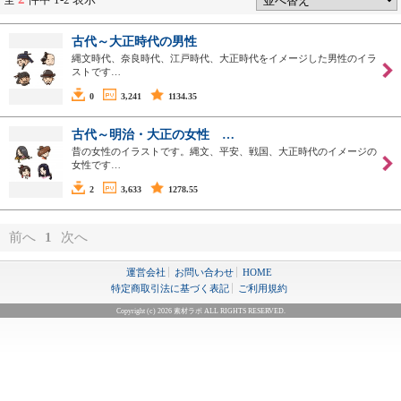
古代～大正時代の男性
縄文時代、奈良時代、江戸時代、大正時代をイメージした男性のイラ
ストです…
0
3,241
1134.35
古代～明治・大正の女性 …
昔の女性のイラストです。縄文、平安、戦国、大正時代のイメージの
女性です…
2
3,633
1278.55
前へ
1
次へ
運営会社
お問い合わせ
HOME
特定商取引法に基づく表記
ご利用規約
Copyright (c) 2026 素材ラボ ALL RIGHTS RESERVED.