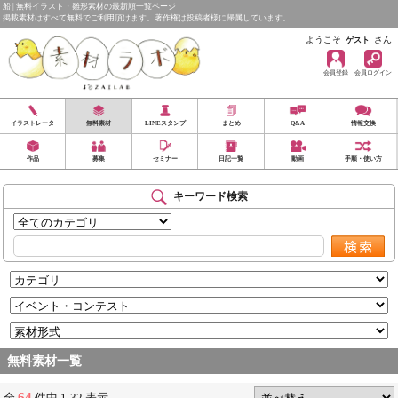
船 | 無料イラスト・雛形素材の最新順一覧ページ
掲載素材はすべて無料でご利用頂けます。著作権は投稿者様に帰属しています。
ようこそ
さん
ゲスト
会員登録
会員ログイン
イラストレータ
無料素材
LINEスタンプ
まとめ
Q&A
情報交換
作品
募集
セミナー
日記一覧
動画
手順・使い方
キーワード検索
無料素材一覧
64
全
件中 1-32 表示