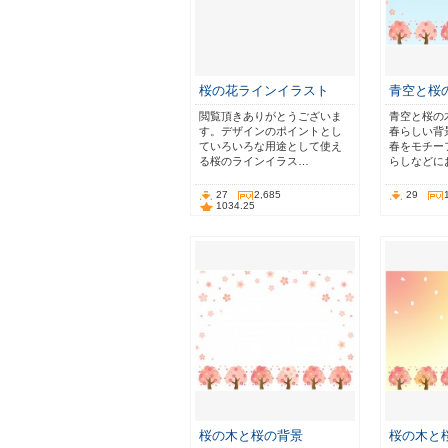
桜の花ラインイラスト
青空と桜
閲覧頂きありがとうございま
青空と桜の
す。デザインのポイントとし
春らしい背
ていろいろな用途として使え
春をモチー
る桜のラインイラス…
らしなどに
27
2,685
29
1034.25
桜の木と桜の背景
桜の木と