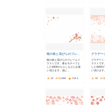
桜の枝と花びらのフレ…
グラデー
桜の枝と花びらのフレームイ
グラデーシ
ラストです。春をモチーフと
ラストです
したWEBやちらしなどにお使
したWEB
い頂けます。他に…
い頂けます
20
1,898
734.3
32