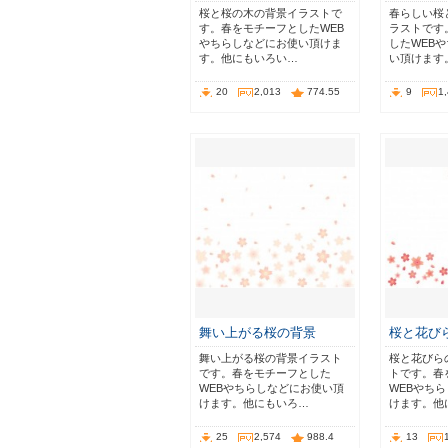
桜と桜の木の背景イラストで
春らしい桜
す。春をモチーフとしたWEB
ラストです
やちらしなどにお使い頂けま
したWEB
す。他にもいろい…
い頂けます
20
2,013
774.55
9
1
舞い上がる桜の背景
桜と花び
舞い上がる桜の背景イラスト
桜と花びら
です。春をモチーフとした
トです。春
WEBやちらしなどにお使い頂
WEBやち
けます。他にもいろ…
けます。他
25
2,574
988.4
13