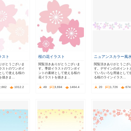
ラスト
桜の花イラスト
ニュアンスカラー風
りがとうございま
閲覧頂きありがとうございま
閲覧頂きありがとうござ
ラストのワンポイ
す。季節イラストのワンポイ
す。デザインのポイント
として使える桜の
ントの素材として使える桜の
ていろいろな用途として
を描きま…
花イラストを描きま…
る桜のラインイラス…
2,662
1012.2
49
3,694
1464.4
20
1,726
674