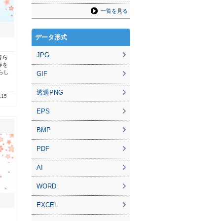
一覧を見る
データ形式
JPG
春ら
春を
らし
GIF
透過PNG
.15
EPS
BMP
PDF
AI
WORD
EXCEL