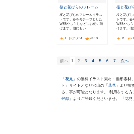
桜と花びらのフレーム
桜と花び
桜と花びらのフレームイラス
桜と花びら
トです。春をモチーフとした
トです。春
WEBやちらしなどにお使い頂
WEBやち
けます。他にもい…
けます。他
1
1,264
445.9
11
前へ
1
2
3
4
5
6
7
次へ
「
花見
」の無料イラスト素材・雛形素材
ト
」サイトとなり沢山の「
花見
」より探
る、事が可能となります。 利用をする方
登録
」よりご登録くださいませ。 「
花見