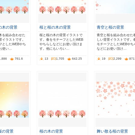
の木の背景
桜と桜の木の背景
青空と桜の背景
木を組み合わせた
桜と桜の木の背景イラストで
青空と桜を組み合わせた
景イラストです。
す。春をモチーフとしたWEB
しい背景イラストです。
フとしたWEBやち
やちらしなどにお使い頂けま
モチーフとしたWEBやち
お使い…
す。他にもいろい…
などにお使い頂け…
1,886
761.6
13
1,705
642.25
19
2,299
871
桜の背景
桜の木の背景
舞い散る桜の背景