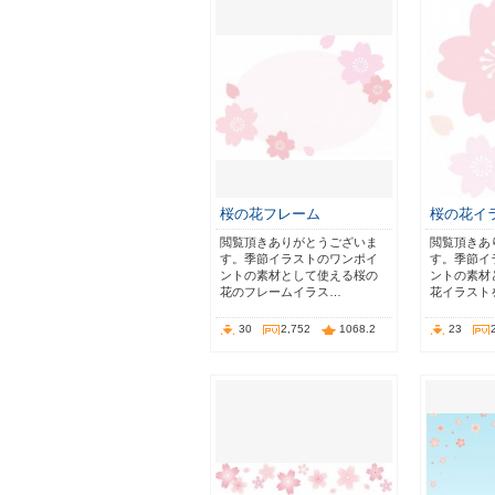
桜の花フレーム
桜の花イ
閲覧頂きありがとうございま
閲覧頂きあ
す。季節イラストのワンポイ
す。季節イ
ントの素材として使える桜の
ントの素材
花のフレームイラス…
花イラスト
30
2,752
1068.2
23