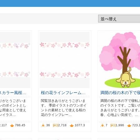
スカラー風桜…
桜の花ラインフレーム…
満開の桜の木の下で
りがとうございま
閲覧頂きありがとうございま
満開の桜の木の下で寝転
ンのポイントとし
す。 季節イラストのワンポイ
のイラストです。ご覧い
な用途として使え
ントの素材として使える桜の
きありがとうございます
ンイラス…
花のラインフレー…
春、心地よい気候で、…
2,117
786.45
36
2,718
1077.3
7
1,996
723.