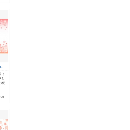
の…
景イ
フと
お使
.95