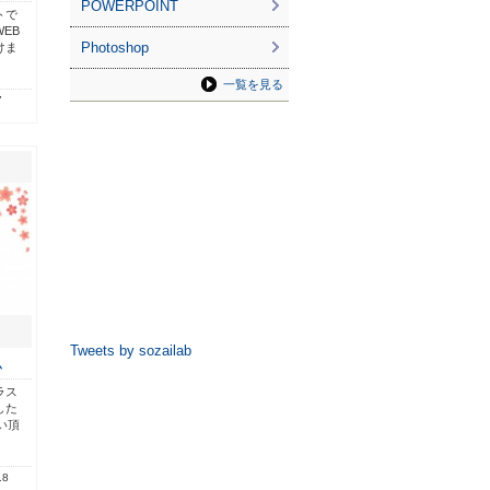
POWERPOINT
トで
EB
Photoshop
けま
一覧を見る
7
Tweets by sozailab
ム
ラス
した
い頂
.8