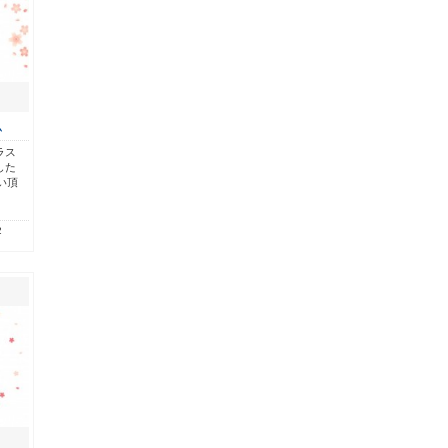
ム
ラス
した
い頂
2