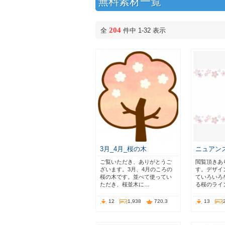
無料素材一覧
204
全
件中 1-32 表示
3月_4月_桜の木
ニュアン
ご覧いただき、ありがとうご
閲覧頂きあ
ざいます。3月、4月のころの
す。デザイ
桜の木です。並べて使ってい
ていろいろ
ただき、桜並木に…
る桜のライ
12
1,938
720.3
13