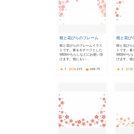
桜と花びらのフレーム
桜と花び
桜と花びらのフレームイラス
桜と花びら
トです。春をモチーフとした
トです。春
WEBやちらしなどにお使い頂
WEBやち
けます。他にもい…
けます。他
7
1,215
449.75
1
1