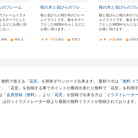
らのフレーム
桜の木と花びらのフレ…
桜の木と花びらのフ
のフレームイラス
桜と花びらと桜の木のフレー
桜と花びらと桜の木のフ
をモチーフとした
ムイラストです。春をモチー
ムイラストです。春をモ
らしなどにお使い頂
フとしたWEBやちらしなどに
フとしたWEBやちらしな
にもい…
お使い頂けます。…
お使い頂けます。…
1,608
601.3
4
1,612
578.2
6
1,416
516.
、無料で使える「
花見
」を簡単ダウンロード出来ます。 素材ラボは「
無料 イ
す。 「花見」を投稿する事でポイントが獲得出来たり無料で「花見」を利用
は「
会員登録（無料）
」より「
花見
」を投稿で出来る方は「
イラストレータ
」は日々イラストレーター様より最新の無料イラストが投稿されております