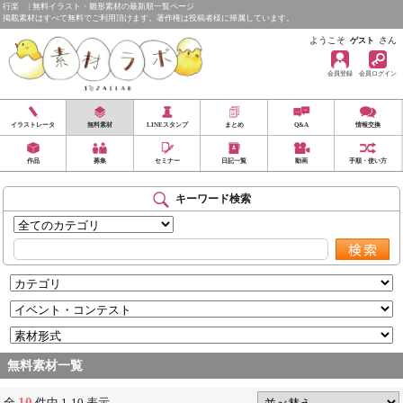
行楽 | 無料イラスト・雛形素材の最新順一覧ページ
掲載素材はすべて無料でご利用頂けます。著作権は投稿者様に帰属しています。
ようこそ
さん
ゲスト
会員登録
会員ログイン
イラストレータ
無料素材
LINEスタンプ
まとめ
Q&A
情報交換
作品
募集
セミナー
日記一覧
動画
手順・使い方
キーワード検索
無料素材一覧
10
全
件中 1-10 表示