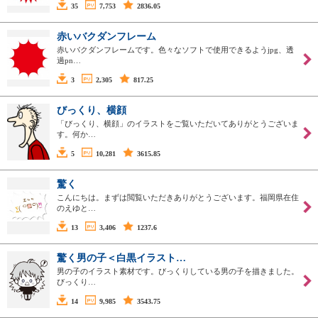
35
7,753
2836.05
赤いバクダンフレーム
赤いバクダンフレームです。色々なソフトで使用できるようjpg、透
過pn…
3
2,305
817.25
びっくり、横顔
「びっくり、横顔」のイラストをご覧いただいてありがとうございま
す。何か…
5
10,281
3615.85
驚く
こんにちは。まずは閲覧いただきありがとうございます。福岡県在住
のえゆと…
13
3,406
1237.6
驚く男の子＜白黒イラスト…
男の子のイラスト素材です。びっくりしている男の子を描きました。
びっくり…
14
9,985
3543.75