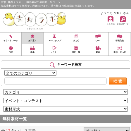
衝撃 | 無料イラスト・雛形素材の最新順一覧ページ
掲載素材はすべて無料でご利用頂けます。著作権は投稿者様に帰属しています。
ようこそ
さん
ゲスト
会員登録
会員ログイン
イラストレータ
無料素材
LINEスタンプ
まとめ
Q&A
情報交換
作品
募集
セミナー
日記一覧
動画
手順・使い方
キーワード検索
無料素材一覧
17
全
件中 1-17 表示