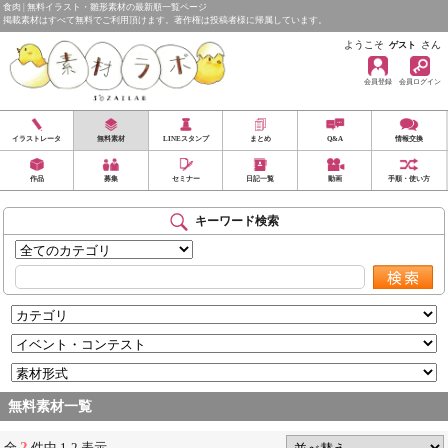
食肉 | 無料イラスト・雛形素材の最新順一覧ページ
掲載素材はすべて無料でご利用頂けます。著作権は投稿者様に帰属しています。
ようこそ
さん
ゲスト
会員登録
会員ログイン
イラストレータ
無料素材
LINEスタンプ
まとめ
Q&A
情報交換
作品
募集
セミナー
日記一覧
動画
手順・使い方
キーワード検索
無料素材一覧
2
全
件中 1-2 表示