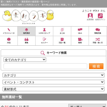
驚く | 無料イラスト・雛形素材の最新順一覧ページ
掲載素材はすべて無料でご利用頂けます。著作権は投稿者様に帰属しています。
ようこそ
さん
ゲスト
会員登録
会員ログイン
イラストレータ
無料素材
LINEスタンプ
まとめ
Q&A
情報交換
作品
募集
セミナー
日記一覧
動画
手順・使い方
キーワード検索
無料素材一覧
94
全
件中 1-32 表示