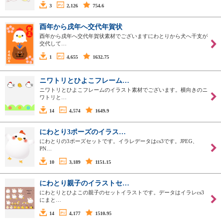
3
2,126
754.6
酉年から戌年へ交代年賀状
酉年から戌年へ交代年賀状素材でございますにわとりから犬へ干支が
交代して…
1
4,655
1632.75
ニワトリとひよこフレーム…
ニワトリとひよこフレームのイラスト素材でございます。横向きのニ
ワトリと…
14
4,574
1649.9
にわとり3ポーズのイラス…
にわとりの3ポーズセットです。イラレデータはcs3です。JPEG、
PN…
10
3,189
1151.15
にわとり親子のイラストセ…
にわとりとひよこの親子のセットイラストです。データはイラレcs3
にまと…
14
4,177
1510.95