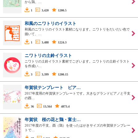
から鶏、…
1
3,420
1200.5
和風のニワトリのイラスト
和風のニワトリのイラスト素材になります。ニワトリをだいだい色で
描いて、…
1
3,488
1224.3
ニワトリの土鈴イラスト
ニワトリの土鈴イラスト素材でございます。ニワトリの土鈴イラスト
を作成い…
3
3,399
1200.15
年賀状テンプレート ピア…
2017年度用の年賀状テンプレートです。大きなグランドピアノと干支
の酉…
36
13,564
4873.4
年賀状 桜の花と鶏・富士…
2017年度の干支、酉（鶏）を使ったはがきサイズの年賀状テンプレー
トで…