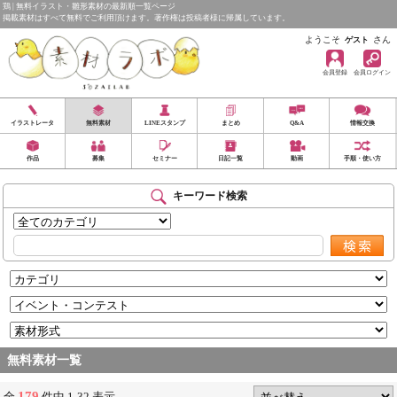
鶏 | 無料イラスト・雛形素材の最新順一覧ページ
掲載素材はすべて無料でご利用頂けます。著作権は投稿者様に帰属しています。
ようこそ
さん
ゲスト
会員登録
会員ログイン
イラストレータ
無料素材
LINEスタンプ
まとめ
Q&A
情報交換
作品
募集
セミナー
日記一覧
動画
手順・使い方
キーワード検索
無料素材一覧
179
全
件中 1-32 表示