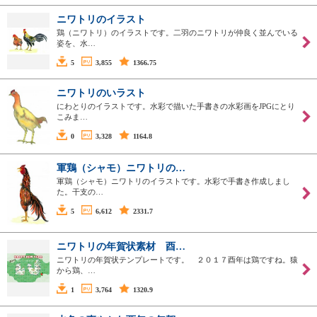
ニワトリのイラスト
鶏（ニワトリ）のイラストです。二羽のニワトリが仲良く並んでいる
姿を、水…
5
3,855
1366.75
ニワトリのいラスト
にわとりのイラストです。水彩で描いた手書きの水彩画をJPGにとり
こみま…
0
3,328
1164.8
軍鶏（シャモ）ニワトリの…
軍鶏（シャモ）ニワトリのイラストです。水彩で手書き作成しまし
た。干支の…
5
6,612
2331.7
ニワトリの年賀状素材 酉…
ニワトリの年賀状テンプレートです。 ２０１７酉年は鶏ですね。猿
から鶏、…
1
3,764
1320.9