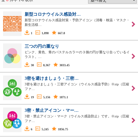
新型コロナウイルス感染対…
新型コロナウイルス感染対策・予防アイコン（消毒・検温・マスク・
新生活様…
1
1,898
667.8
三つの円の重なり
ピンク、黄色、青のパステルカラーの３個の円が重なり合っているイ
ラスト。…
30
8,367
3033.45
3密を避けましょう・三密…
3密を避けましょう・三密アイコン（ウイルス感染予防）※zip（圧縮
ファ…
19
5,156
1871.1
3密・禁止アイコン・マー…
3密・禁止アイコン・マーク（ウイルス感染防止）です。※zip（圧縮
ファ…
6
5,245
1856.75