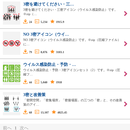
3密を避けてください・三…
3密を避けてください・三密アイコン（ウイルス感染防止）です。
※zip（…
24
5,234
1915.9
NO 3密アイコン（ウイ…
NO 3密アイコン（ウイルス感染防止）です。※zip（圧縮ファイル）
に…
79
8,076
3103.1
ウイルス感染防止・予防・…
ウイルス感染防止・予防・3密アイコンセット（2）です。※zip（圧
縮フ…
44
5,040
1918
3密と改善策
「密閉空間」「密集場所」「密接場面」の三つの「密」と、その改善
策のアイ…
68
13,107
4825.45
前へ
1
次へ