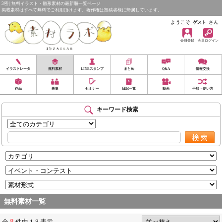
3密 | 無料イラスト・雛形素材の最新順一覧ページ
掲載素材はすべて無料でご利用頂けます。著作権は投稿者様に帰属しています。
ようこそ
さん
ゲスト
会員登録
会員ログイン
イラストレータ
無料素材
LINEスタンプ
まとめ
Q&A
情報交換
作品
募集
セミナー
日記一覧
動画
手順・使い方
キーワード検索
無料素材一覧
8
全
件中 1-8 表示