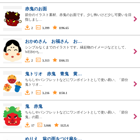
赤鬼のお面
節分のイラスト素材、赤鬼のお面です。少し怖いけど少し可愛いを目
指しまし…
2
3,399
1196.65
おかめさん お福さん お…
シンプルなくまでのイラストです。縁起物のイメージなどとして、
WEBやち…
2
3,313
1166.55
鬼トリオ 赤鬼 青鬼 黄…
ちらしやパンフレットなどにワンポイントとして使い易い、「節分
鬼トリオ…
7
3,216
1150.1
鬼 赤鬼
ちらしやパンフレットなどにワンポイントとして使い易い、「節分
鬼」の図…
17
3,046
1125.6
ぬりえ 翁の面をつけ扇を…