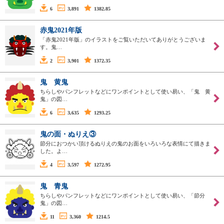
6
3,891
1382.85
赤鬼2021年版
「赤鬼2021年版」のイラストをご覧いただいてありがとうございま
す。鬼…
2
3,901
1372.35
鬼 黄鬼
ちらしやパンフレットなどにワンポイントとして使い易い、「鬼 黄
鬼」の図…
6
3,635
1293.25
鬼の面・ぬりえ③
節分におつかい頂けるぬりえの鬼のお面をいろいろな表情にて描きま
した。よ…
4
3,597
1272.95
鬼 青鬼
ちらしやパンフレットなどにワンポイントとして使い易い、「節分
鬼」の図…
11
3,360
1214.5