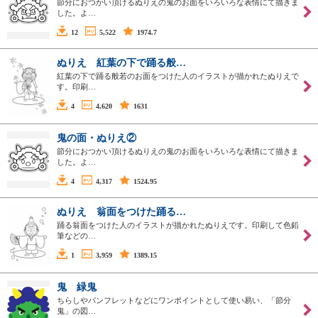
節分におつかい頂けるぬりえの鬼のお面をいろいろな表情にて描きま
した。よ…
12
5,522
1974.7
ぬりえ 紅葉の下で踊る般…
紅葉の下で踊る般若のお面をつけた人のイラストが描かれたぬりえで
す。印刷…
4
4,620
1631
鬼の面・ぬりえ②
節分におつかい頂けるぬりえの鬼のお面をいろいろな表情にて描きま
した。よ…
4
4,317
1524.95
ぬりえ 翁面をつけた踊る…
踊る翁面をつけた人のイラストが描かれたぬりえです。印刷して色鉛
筆などの…
1
3,959
1389.15
鬼 緑鬼
ちらしやパンフレットなどにワンポイントとして使い易い、「節分
鬼」の図…