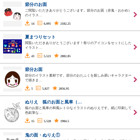
節分のお面
ご閲覧いただきありがとうございます。節分のお面（赤鬼・おかめ）
のイラス…
14
6,095
2182.25
夏まつりセット
閲覧いただきありがとうございます！祭りのアイコンをセットにした
イラスト…
43
5,521
2082.85
節分お面
節分のイラスト素材です。節分のおたふくを親しみ易いキャラクター
で描きま…
5
5,827
2056.95
ぬりえ 狐のお面と風車（…
狐のお面と風車の和風レトロなイラストのぬりえです。紙に印刷して
色鉛筆な…
15
5,520
1984.5
鬼の面・ぬりえ①