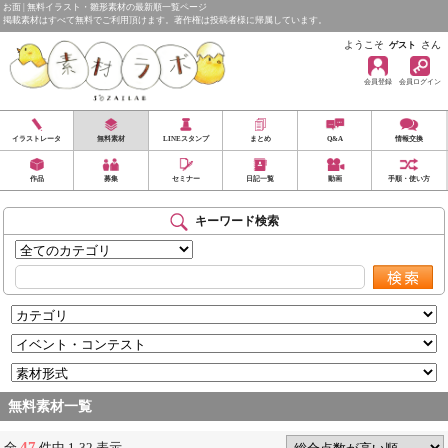
お面 | 無料イラスト・雛形素材の最新順一覧ページ
掲載素材はすべて無料でご利用頂けます。著作権は投稿者様に帰属しています。
ようこそ
さん
ゲスト
会員登録
会員ログイン
イラストレータ
無料素材
LINEスタンプ
まとめ
Q&A
情報交換
作品
募集
セミナー
日記一覧
動画
手順・使い方
キーワード検索
無料素材一覧
47
全
件中 1-32 表示