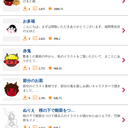
けると嬉…
1
2,875
1009.75
お多福
こんにちは。まずは閲覧いただきありがとうございます。福岡県在住
のえゆと…
3
2,822
998.2
赤鬼
数多くの素材の中から、私のイラストをご覧いただいて、まことにあ
りがとう…
1
2,757
968.45
節分のお面
節分のイラスト素材です。節分の鬼を親しみ易いキャラクターで描き
ました。…
0
2,705
946.75
ぬりえ 桜の下で能面をつ…
桜の下で能面をつけて踊る人のイラストが描かれたぬりえです。巴御
前をイメ…
7
2,612
938.7