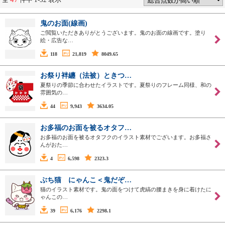
鬼のお面(線画)
ご閲覧いただきありがとうございます。鬼のお面の線画です。塗り
絵・広告な…
118
21,819
8049.65
お祭り袢纏（法被）ときつ…
夏祭りの季節に合わせたイラストです。夏祭りのフレーム同様、和の
雰囲気の…
44
9,943
3634.05
お多福のお面を被るオタフ…
お多福のお面を被るオタフクのイラスト素材でございます。お多福さ
んがおた…
4
6,598
2323.3
ぶち猫 にゃんこ＜鬼だぞ…
猫のイラスト素材です。鬼の面をつけて虎縞の腰まきを身に着けたに
ゃんこの…
39
6,176
2298.1