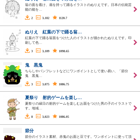
翁の面を着け、扇を持って踊るイラストのぬりえです。日本の伝統芸
能の能を…
2
3,182
1120.7
ぬりえ 紅葉の下で踊る翁…
紅葉の下で踊る翁面をつけた人のイラストが描かれたぬりえです。印
刷して色…
3
3,109
1098.65
鬼 黒鬼
ちらしやパンフレットなどにワンポイントとして使い易い、「節分
鬼 黒鬼…
3
3,075
1086.75
夏祭り 射的ゲームを楽し…
夏祭りの縁日の射的ゲームを楽しむお面をつけた男の子のイラストで
す。地域…
8
3,023
1086.05
節分
節分のイラスト素材、赤鬼のお面と豆です。ワンポイントに使って頂