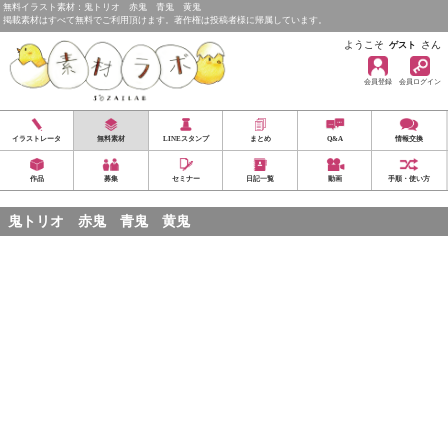
無料イラスト素材：鬼トリオ 赤鬼 青鬼 黄鬼
掲載素材はすべて無料でご利用頂けます。著作権は投稿者様に帰属しています。
ようこそ
さん
ゲスト
会員登録
会員ログイン
イラストレータ
無料素材
LINEスタンプ
まとめ
Q&A
情報交換
作品
募集
セミナー
日記一覧
動画
手順・使い方
鬼トリオ 赤鬼 青鬼 黄鬼