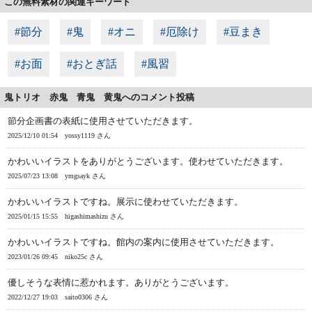
この無料素材の関連キーワード
#節分
#鬼
#オニ
#厄除け
#豆まき
#お面
#おとぎ話
#風習
鬼トリオ 赤鬼 青鬼 黄鬼へのコメント投稿
節分企画書の表紙に使用させていただきます。
2025/12/10 01:54
yossy1119 さん
かわいいイラストをありがとうございます。使わせていただきます。
2025/07/23 13:08
ymgsayk さん
かわいいイラストですね。展示に使わせていただきます。
2025/01/15 15:55
higashimashizu さん
かわいいイラストですね。館内の案内に使用させていただきます。
2023/01/26 09:45
niko25c さん
優しそうな表情に惹かれます。ありがとうございます。
2022/12/27 19:03
saito0306 さん