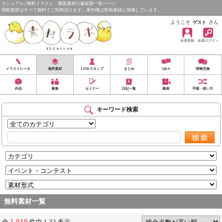
カジュアル | 無料イラスト・雛形素材の最新順一覧ページ
掲載素材はすべて無料でご利用頂けます。著作権は投稿者様に帰属しています。
ようこそ
さん
ゲスト
会員登録
会員ログイン
イラストレータ
無料素材
LINEスタンプ
まとめ
Q&A
情報交換
作品
募集
セミナー
日記一覧
動画
手順・使い方
キーワード検索
無料素材一覧
1,010
全
件中 1-32 表示