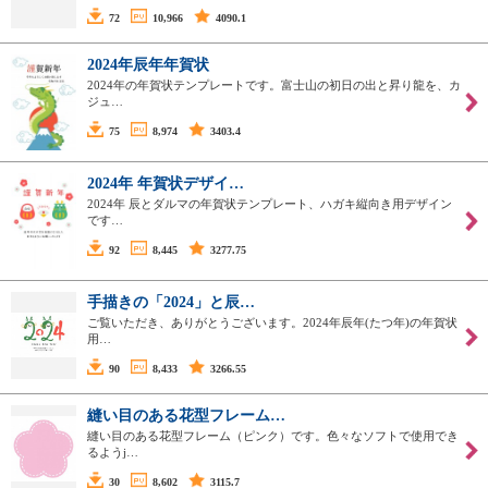
72
10,966
4090.1
2024年辰年年賀状
2024年の年賀状テンプレートです。富士山の初日の出と昇り龍を、カ
ジュ…
75
8,974
3403.4
2024年 年賀状デザイ…
2024年 辰とダルマの年賀状テンプレート、ハガキ縦向き用デザイン
です…
92
8,445
3277.75
手描きの「2024」と辰…
ご覧いただき、ありがとうございます。2024年辰年(たつ年)の年賀状
用…
90
8,433
3266.55
縫い目のある花型フレーム…
縫い目のある花型フレーム（ピンク）です。色々なソフトで使用でき
るようj…
30
8,602
3115.7