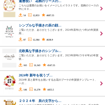
還暦祝い 花柄のリースの…
こちらは還暦のお祝いをイメージしたイラストです。花柄のリースの
中に６０…
54
12,853
4687.55
シンプルな手描きの辰の顔…
ご覧いただき、ありがとうございます。2024年辰年(たつ年)の年賀状
用…
87
12,384
4638.9
北欧風な手描きのシンプル…
ご覧いただき、ありがとうございます。2023年卯年(ウサギ年)の年賀
状…
165
11,343
4547.55
2024年 新年を祝うブ…
2024年 辰と新年をお祝いするお花のブーケの年賀状テンプレート、
ハガ…
146
11,270
4455.5
２０２４年 辰の文字から…