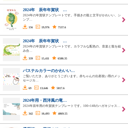
2024年 辰年年賀状 …
2024年の年賀状テンプレートです。手描きの龍と文字がかわいい、シ
ンプ…
156
19,976
7537.6
2024年 辰年年賀状 …
2024年の年賀状テンプレートです。カラフルな配色の、音楽と龍を組
み合…
339
15,411
6580.35
パステルカラーのかわいい…
ご覧いただき、ありがとうございます。赤ちゃんの出産祝い用のメッ
セージカ…
69
13,646
5017.6
2024年用・西洋風の竜…
2024年辰年用の年賀状テンプレートです。100×148のハガキジャス…
342
10,493
4869.55