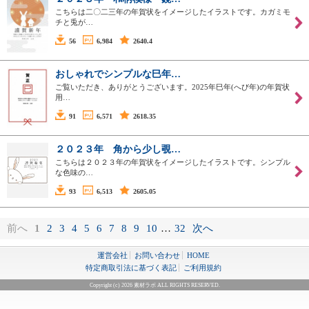
こちらは二〇二三年の年賀状をイメージしたイラストです。カガミモ
チと兎が…
56
6,984
2640.4
おしゃれでシンプルな巳年…
ご覧いただき、ありがとうございます。2025年巳年(へび年)の年賀状
用…
91
6,571
2618.35
２０２３年 角から少し覗…
こちらは２０２３年の年賀状をイメージしたイラストです。シンプル
な色味の…
93
6,513
2605.05
前へ
1
2
3
4
5
6
7
8
9
10
…
32
次へ
運営会社
お問い合わせ
HOME
特定商取引法に基づく表記
ご利用規約
Copyright (c) 2026 素材ラボ ALL RIGHTS RESERVED.