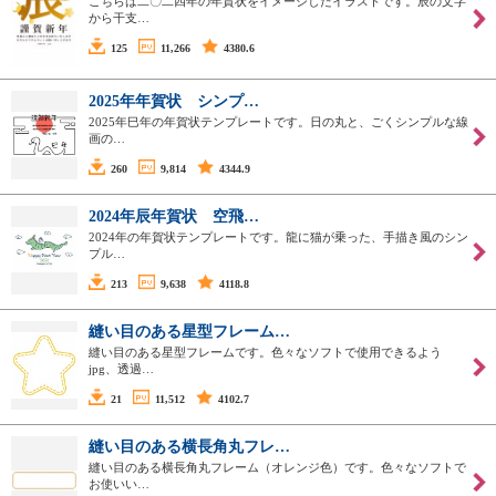
こちらは二〇二四年の年賀状をイメージしたイラストです。辰の文字
から干支…
125
11,266
4380.6
2025年年賀状 シンプ…
2025年巳年の年賀状テンプレートです。日の丸と、ごくシンプルな線
画の…
260
9,814
4344.9
2024年辰年賀状 空飛…
2024年の年賀状テンプレートです。龍に猫が乗った、手描き風のシン
プル…
213
9,638
4118.8
縫い目のある星型フレーム…
縫い目のある星型フレームです。色々なソフトで使用できるよう
jpg、透過…
21
11,512
4102.7
縫い目のある横長角丸フレ…
縫い目のある横長角丸フレーム（オレンジ色）です。色々なソフトで
お使いい…