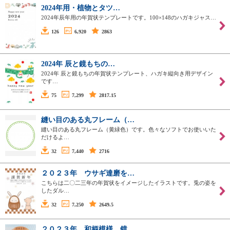
2024年用・植物とタツ…
2024年辰年用の年賀状テンプレートです。100×148のハガキジャス…
126
6,920
2863
2024年 辰と鏡もちの…
2024年 辰と鏡もちの年賀状テンプレート、ハガキ縦向き用デザイン
です…
75
7,299
2817.15
縫い目のある丸フレーム（…
縫い目のある丸フレーム（黄緑色）です。色々なソフトでお使いいた
だけるよ…
32
7,440
2716
２０２３年 ウサギ達磨を…
こちらは二〇二三年の年賀状をイメージしたイラストです。兎の姿を
したダル…
32
7,250
2649.5
２０２３年 和柄模様 鏡…