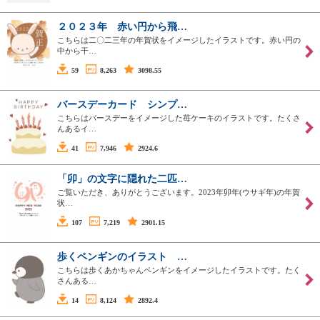
２０２３年 赤い円から飛…
こちらは二〇二三年の年賀状をイメージしたイラストです。赤い円の
中から干…
59
8,263
3098.55
バースデーカード シンプ…
こちらはバースデーをイメージした苺ケーキのイラストです。たくさ
んあるイ…
41
7,946
2924.6
「卯」の文字に隠れた二匹…
ご覧いただき、ありがとうございます。2023年卯年(ウサギ年)の年賀
状…
107
7,219
2901.15
歩くペンギンのイラスト …
こちらは歩くあかちゃんペンギンをイメージしたイラストです。たく
さんある…
14
8,124
2892.4