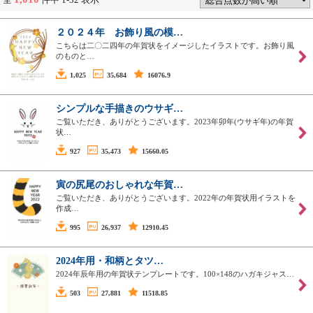
２０２４年 お飾り風の模…
こちらは二〇二四年の年賀状をイメージしたイラストです。お飾り風
のものと…
1,025
35,684
16076.9
シンプルな手描きのウサギ…
ご覧いただき、ありがとうございます。2023年卯年(ウサギ年)の年賀
状…
927
35,473
15660.05
寅の尻尾のおしゃれな年賀…
ご覧いただき、ありがとうございます。2022年の年賀状用イラストを
作成…
995
26,937
12910.45
2024年用・和柄とタツ…
2024年辰年用の年賀状テンプレートです。100×148のハガキジャス…
503
27,881
11518.85